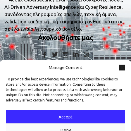
AI-Driven Adversary Intelligence και Cyber Resilience,
συνδέοντας πληροφορίες απειλών, τεχνική άμυνα,
validation και διοικητική τεκμηρίωση ανθεκτικότητας
σε ένα ενιαίο λειτουργικό μοντέλο.
Ακολουθήστε μας
Manage Consent
Στοιχεία Επικοινωνίας
To provide the best experiences, we use technologies like cookies to
store and/or access device information. Consenting to these
+30 210 9839367
technologies will allow us to process data such as browsing behavior or
unique IDs on this site. Not consenting or withdrawing consent, may
adversely affect certain features and functions.
Μεταμορφώσεως 7, Άγιος Δημήτριος,
ΤΚ 17341
Accept
info@audax.gr
Deny