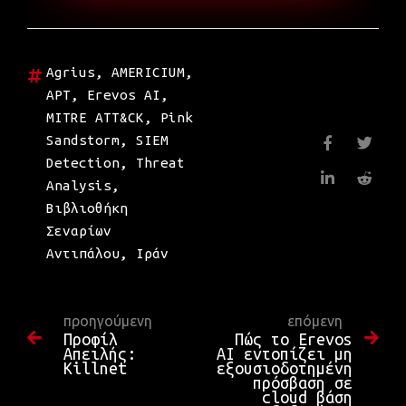
Agrius
,
AMERICIUM
,
APT
,
Erevos AI
,
MITRE ATT&CK
,
Pink
Sandstorm
,
SIEM
Detection
,
Threat
Analysis
,
Βιβλιοθήκη
Σεναρίων
Αντιπάλου
,
Ιράν
προηγούμενη
επόμενη
Προφίλ
Πώς το Erevos
Απειλής:
AI εντοπίζει μη
Killnet
εξουσιοδοτημένη
πρόσβαση σε
cloud βάση