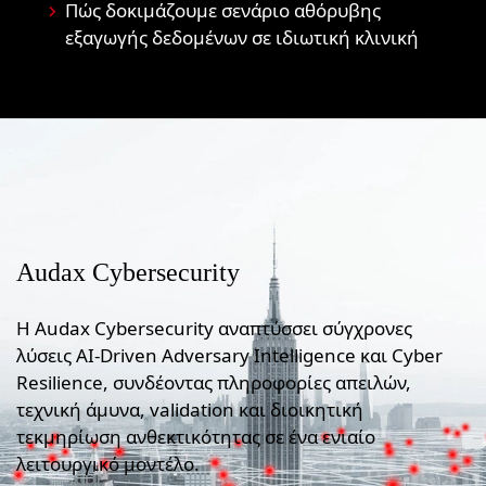
Πώς δοκιμάζουμε σενάριο αθόρυβης
εξαγωγής δεδομένων σε ιδιωτική κλινική
Audax Cybersecurity
Η Audax Cybersecurity αναπτύσσει σύγχρονες
λύσεις AI-Driven Adversary Intelligence και Cyber
Resilience, συνδέοντας πληροφορίες απειλών,
τεχνική άμυνα, validation και διοικητική
τεκμηρίωση ανθεκτικότητας σε ένα ενιαίο
λειτουργικό μοντέλο.