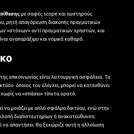
επίθεσης
με σαφές scope και αυστηρούς
ου, ρητή απαγόρευση διακοπής πραγματικών
νων «στόχων» αντί πραγματικών χρηστών, και
αι αναπαράξιμο και νομικά καθαρό.
σκο
της επικοινωνίας είναι λειτουργική ασφάλεια. Το
τύου· όποιος τον ελέγχει, μπορεί να κατευθύνει
χωρίς να «σπάσει» τίποτα ορατό.
ί να μοιάζει με απλό σφάλμα δικτύου, ενώ στην
οκλοπή διαπιστευτηρίων ή ανακατεύθυνση
εί να απαντήσει: θα ξεχώριζε αυτή η αλλοίωση