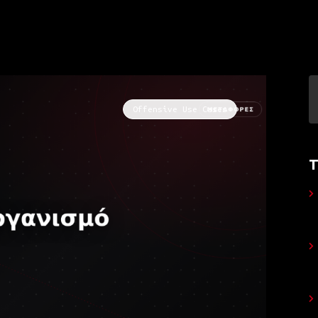
Offensive Use Cases
Τ