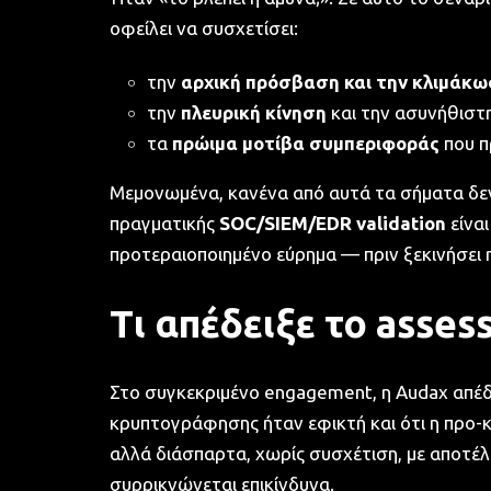
οφείλει να συσχετίσει:
την
αρχική πρόσβαση και την κλιμάκ
την
πλευρική κίνηση
και την ασυνήθιστ
τα
πρώιμα μοτίβα συμπεριφοράς
που π
Μεμονωμένα, κανένα από αυτά τα σήματα δεν
πραγματικής
SOC/SIEM/EDR validation
είναι
προτεραιοποιημένο εύρημα — πριν ξεκινήσει
Τι απέδειξε το asse
Στο συγκεκριμένο engagement, η Audax απέδε
κρυπτογράφησης ήταν εφικτή και ότι η προ
αλλά διάσπαρτα, χωρίς συσχέτιση, με αποτέ
συρρικνώνεται επικίνδυνα.