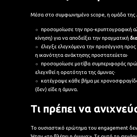
Μέσα στο συμφωνημένο scope, η ομάδα της 
προσομοίωσε την προ-κρυπτογραφική αλ
κίνηση) για να αποδείξει την πραγματική
δι
έλεγξε ελεγχόμενα την προσέγγιση προς
η ικανότητα ανάκτησης προστατεύεται·
προσομοίωσε μοτίβα συμπεριφοράς πρώιμ
ελεγχθεί η ορατότητα της άμυνας·
κατέγραψε κάθε βήμα με χρονοσφραγίδα,
(δεν) είδε η άμυνα.
Τι πρέπει να ανιχνεύ
Το ουσιαστικό ερώτημα του engagement δεν ή
Ήταν «το βλέπει η άμυνα;». Σε αυτό το σενάρ