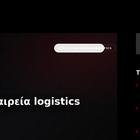
Offensive Use Cases
Τ