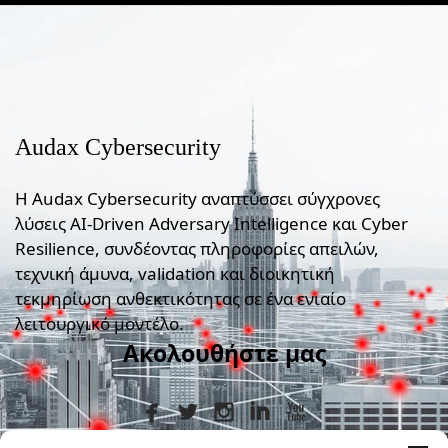
Audax Cybersecurity
Η Audax Cybersecurity αναπτύσσει σύγχρονες
λύσεις AI-Driven Adversary Intelligence και Cyber
Resilience, συνδέοντας πληροφορίες απειλών,
τεχνική άμυνα, validation και διοικητική
τεκμηρίωση ανθεκτικότητας σε ένα ενιαίο
λειτουργικό μοντέλο.
Ακολουθήστε μας