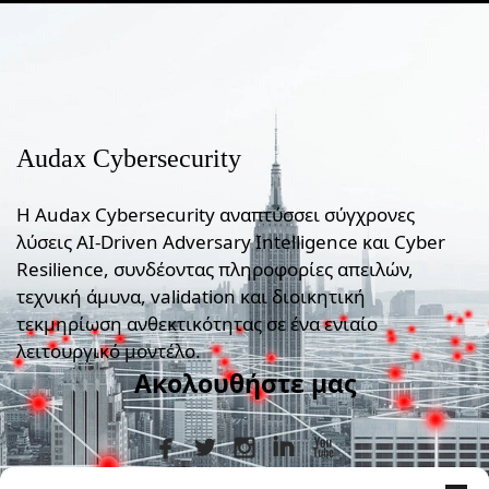
Audax Cybersecurity
Η Audax Cybersecurity αναπτύσσει σύγχρονες
λύσεις AI-Driven Adversary Intelligence και Cyber
Resilience, συνδέοντας πληροφορίες απειλών,
τεχνική άμυνα, validation και διοικητική
τεκμηρίωση ανθεκτικότητας σε ένα ενιαίο
λειτουργικό μοντέλο.
Ακολουθήστε μας