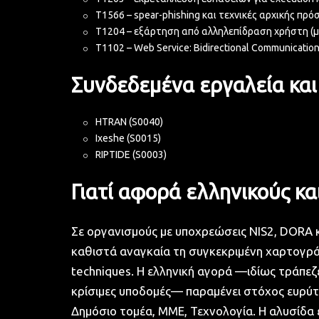
T1566 – spear-phishing και τεχνικές αρχικής πρ
T1204 – εξάρτηση από αλληλεπίδραση χρήστη (
T1102 – Web Service: Bidirectional Communicatio
Συνδεδεμένα εργαλεία κα
HTRAN (S0040)
Ixeshe (S0015)
RIPTIDE (S0003)
Γιατί αφορά ελληνικούς κ
Σε οργανισμούς με υποχρεώσεις NIS2, DORA 
καθιστά αναγκαία τη συγκεκριμένη χαρτογ
techniques. Η ελληνική αγορά —ιδίως τράπεζες
κρίσιμες υποδομές— παραμένει στόχος ευρύτ
Δημόσιο τομέα, ΜΜΕ, Τεχνολογία. Η αλυσίδα 