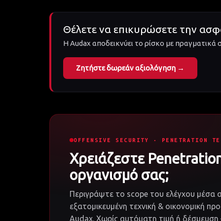
Θέλετε να επικυρώσετε την ασφ
Η Audax αποδεικνύει το ρίσκο με πραγματικά σ
Ζητήστε δωρεάν αξιολόγηση →
OFFENSIVE SECURITY · PENETRATION TE
Χρειάζεστε Penetration
οργανισμό σας;
Περιγράψτε το scope του ελέγχου μέσα 
εξατομικευμένη τεχνική & οικονομική πρ
Audax. Χωρίς αυτόματη τιμή ή δέσμευσ