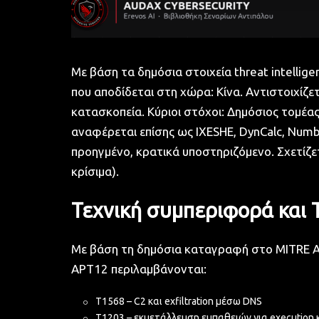
Με βάση τα δημόσια στοιχεία threat intellig
που αποδίδεται στη χώρα: Κίνα. Αντιστοιχίζ
κατασκοπεία. Κύριοι στόχοι: Δημόσιος τομέας
αναφέρεται επίσης ως IXESHE, DynCalc, Num
προηγμένο, κρατικά υποστηριζόμενο. Σχετίζε
κρίσιμα).
Τεχνική συμπεριφορά και 
Με βάση τη δημόσια καταγραφή στο MITRE AT
APT12 περιλαμβάνονται:
T1568 – C2 και exfiltration μέσω DNS
T1203 – εκμετάλλευση ευπαθειών για execution