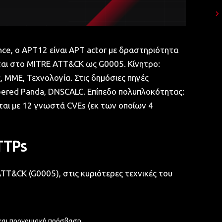
ence, ο APT12 είναι APT actor με δραστηριότητα
εται στο MITRE ATT&CK ως G0005. Κίνητρο:
, ΜΜΕ, Τεχνολογία. Στις δημόσιες πηγές
bered Panda, DNSCALC. Επίπεδο πολυπλοκότητας:
ται με 12 γνωστά CVEs (εκ των οποίων 4
TTPs
T&CK (G0005), στις κυριότερες τεχνικές του
 και προνομιακή πρόσβαση