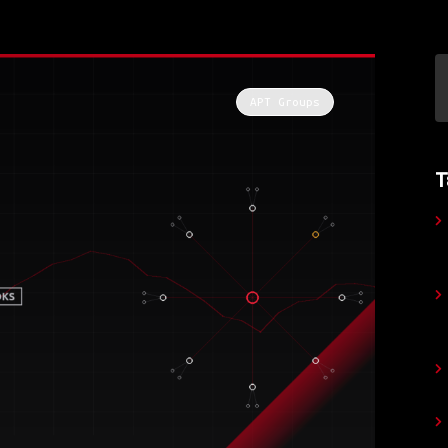
APT Groups
Τ