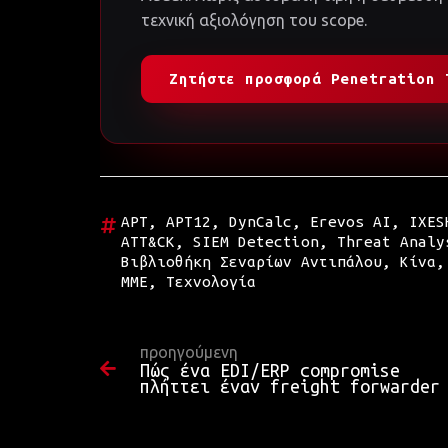
τεχνική αξιολόγηση του scope.
Ζητήστε προσφορά Penetration 
APT
,
APT12
,
DynCalc
,
Erevos AI
,
IXES
ATT&CK
,
SIEM Detection
,
Threat Analy
Βιβλιοθήκη Σεναρίων Αντιπάλου
,
Κίνα
ΜΜΕ
,
Τεχνολογία
προηγούμενη
Πώς ένα EDI/ERP compromise
πλήττει έναν freight forwarder