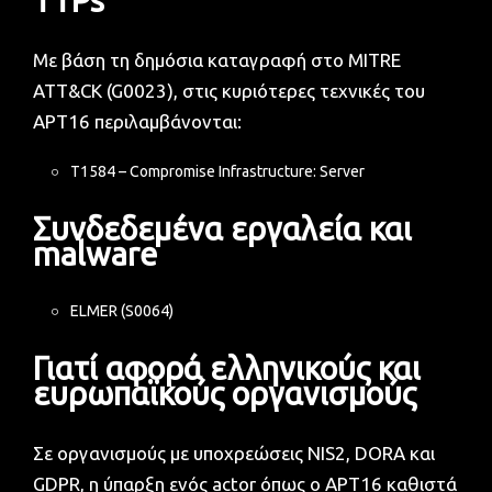
Με βάση τη δημόσια καταγραφή στο MITRE
ATT&CK (G0023), στις κυριότερες τεχνικές του
APT16 περιλαμβάνονται:
T1584 – Compromise Infrastructure: Server
Συνδεδεμένα εργαλεία και
malware
ELMER (S0064)
Γιατί αφορά ελληνικούς και
ευρωπαϊκούς οργανισμούς
Σε οργανισμούς με υποχρεώσεις NIS2, DORA και
GDPR, η ύπαρξη ενός actor όπως ο APT16 καθιστά