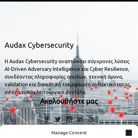
Audax Cybersecurity
Η Audax Cybersecurity αναπτύσσει σύγχρονες λύσεις
AI-Driven Adversary Intelligence και Cyber Resilience,
συνδέοντας πληροφορίες απειλών, τεχνική άμυνα,
validation και διοικητική τεκμηρίωση ανθεκτικότητας
σε ένα ενιαίο λειτουργικό μοντέλο.
Ακολουθήστε μας
Manage Consent