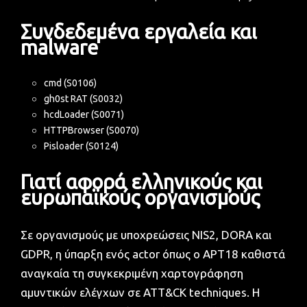
Συνδεδεμένα εργαλεία και
malware
cmd (S0106)
gh0st RAT (S0032)
hcdLoader (S0071)
HTTPBrowser (S0070)
Pisloader (S0124)
Γιατί αφορά ελληνικούς και
ευρωπαϊκούς οργανισμούς
Σε οργανισμούς με υποχρεώσεις NIS2, DORA και
GDPR, η ύπαρξη ενός actor όπως ο APT18 καθιστά
αναγκαία τη συγκεκριμένη χαρτογράφηση
αμυντικών ελέγχων σε ATT&CK techniques. Η