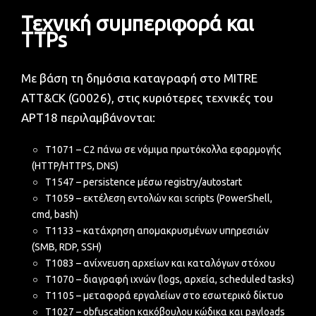
Τεχνική συμπεριφορά και
TTPs
Με βάση τη δημόσια καταγραφή στο MITRE
ATT&CK (G0026), στις κυριότερες τεχνικές του
APT18 περιλαμβάνονται:
T1071 – C2 πάνω σε νόμιμα πρωτόκολλα εφαρμογής
(HTTP/HTTPS, DNS)
T1547 – persistence μέσω registry/autostart
T1059 – εκτέλεση εντολών και scripts (PowerShell,
cmd, bash)
T1133 – κατάχρηση απομακρυσμένων υπηρεσιών
(SMB, RDP, SSH)
T1083 – ανίχνευση αρχείων και καταλόγων στόχου
T1070 – διαγραφή ιχνών (logs, αρχεία, scheduled tasks)
T1105 – μεταφορά εργαλείων στο εσωτερικό δίκτυο
T1027 – obfuscation κακόβουλου κώδικα και payloads