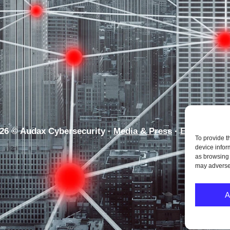
26 © Audax Cybersecurity
·
Media & Press
·
Email Secur
To provide t
device infor
as browsing 
may adversel
A