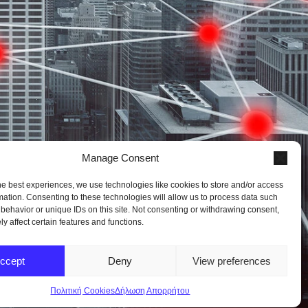
Manage Consent
ity
he best experiences, we use technologies like cookies to store and/or access
mation. Consenting to these technologies will allow us to process data such
behavior or unique IDs on this site. Not consenting or withdrawing consent,
y affect certain features and functions.
ccept
Deny
View preferences
Ζητήστε δωρεάν αξιολόγηση
→
Πολιτική Cookies
Δήλωση Απορρήτου