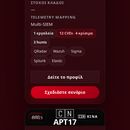
ΣΤΌΧΟΙ ΚΛΆΔΟΙ
—
TELEMETRY MAPPING
Multi-SIEM
1 εργαλεία
12 CVEs · 4 κρίσιμα
3 hunts
QRadar
Wazuh
Sigma
Splunk
Elastic
Δείτε το προφίλ
Σχεδιάστε σενάριο
🇨🇳
APT
🇨🇳 ΚΊΝΑ
G0025
APT17