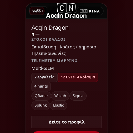
🇨🇳
G1007
APT
🇨🇳 ΚΊΝΑ
Aoqin Dragon
Aoqin Dragon
ή —
ΣΤΌΧΟΙ ΚΛΆΔΟΙ
Εκπαίδευση · Κράτος / Δημόσιο ·
Τηλεπικοινωνίες
TELEMETRY MAPPING
Multi-SIEM
2 εργαλεία
12 CVEs · 4 κρίσιμα
4 hunts
QRadar
Wazuh
Sigma
Splunk
Elastic
Δείτε το προφίλ