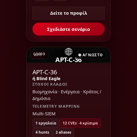
Δείτε το προφίλ
Σχεδιάστε σενάριο
🌐
G0099
APT
🌐 ΆΓΝΩΣΤΟ
APT-C-36
APT-C-36
ή Blind Eagle
ΣΤΌΧΟΙ ΚΛΆΔΟΙ
Βιομηχανία · Ενέργεια · Κράτος /
Δημόσιο
TELEMETRY MAPPING
Multi-SIEM
1 εργαλεία
12 CVEs · 4 κρίσιμα
4 hunts
2 aliases