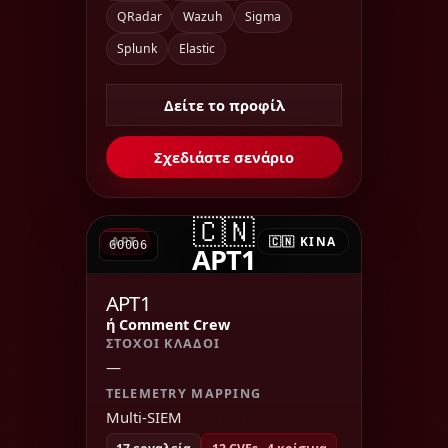
QRadar
Wazuh
Sigma
Splunk
Elastic
Δείτε το προφίλ
Σχεδιάστε σενάριο
🇨🇳
APT
🇨🇳 ΚΊΝΑ
G0006
APT1
APT1
ή Comment Crew
ΣΤΌΧΟΙ ΚΛΆΔΟΙ
—
TELEMETRY MAPPING
Multi-SIEM