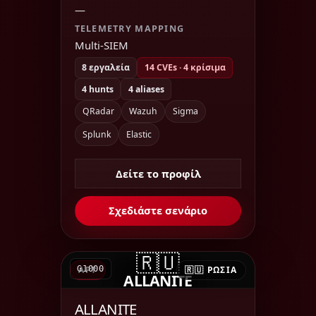
—
TELEMETRY MAPPING
Multi-SIEM
8 εργαλεία
14 CVEs · 4 κρίσιμα
4 hunts
4 aliases
QRadar
Wazuh
Sigma
Splunk
Elastic
Δείτε το προφίλ
Σχεδιάστε σενάριο
🇷🇺
G1000
APT
🇷🇺 ΡΩΣΊΑ
ALLANITE
ALLANITE