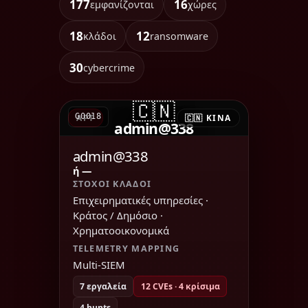
177
16
εμφανίζονται
χώρες
18
12
κλάδοι
ransomware
30
cybercrime
🇨🇳
G0018
APT
🇨🇳 ΚΊΝΑ
admin@338
admin@338
ή —
ΣΤΌΧΟΙ ΚΛΆΔΟΙ
Επιχειρηματικές υπηρεσίες ·
Κράτος / Δημόσιο ·
Χρηματοοικονομικά
TELEMETRY MAPPING
Multi-SIEM
7 εργαλεία
12 CVEs · 4 κρίσιμα
4 hunts