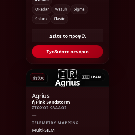
QRadar
Wazuh
Sigma
Splunk
Elastic
Δείτε το προφίλ
Σχεδιάστε σενάριο
🇮🇷
APT
🇮🇷 ΙΡΆΝ
G1030
Agrius
Agrius
ή Pink Sandstorm
ΣΤΌΧΟΙ ΚΛΆΔΟΙ
—
TELEMETRY MAPPING
Multi-SIEM