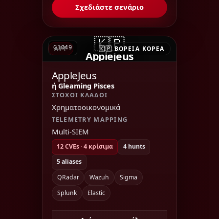
Σχεδιάστε σενάριο
🇰🇵
G1049
APT
🇰🇵 ΒΌΡΕΙΑ ΚΟΡΈΑ
AppleJeus
AppleJeus
ή Gleaming Pisces
ΣΤΌΧΟΙ ΚΛΆΔΟΙ
Χρηματοοικονομικά
TELEMETRY MAPPING
Multi-SIEM
12 CVEs · 4 κρίσιμα
4 hunts
5 aliases
QRadar
Wazuh
Sigma
Splunk
Elastic