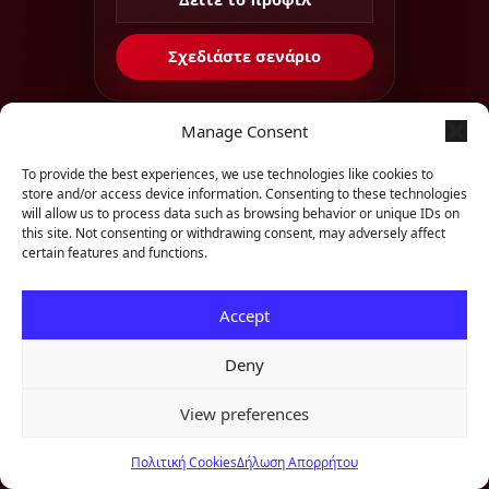
Σχεδιάστε σενάριο
🇷🇺
Manage Consent
APT
🇷🇺 ΡΩΣΊΑ
G0007
APT28
To provide the best experiences, we use technologies like cookies to
store and/or access device information. Consenting to these technologies
APT28
will allow us to process data such as browsing behavior or unique IDs on
this site. Not consenting or withdrawing consent, may adversely affect
ή IRON TWILIGHT
certain features and functions.
ΣΤΌΧΟΙ ΚΛΆΔΟΙ
Εκπαίδευση · Ενέργεια · Κράτος /
Δημόσιο
Accept
TELEMETRY MAPPING
Deny
Multi-SIEM
29 εργαλεία
12 CVEs · 4 κρίσιμα
View preferences
5 hunts
16 aliases
Ζητήστε δωρεάν αξιολόγηση
→
Πολιτική Cookies
Δήλωση Απορρήτου
QRadar
Wazuh
Sigma