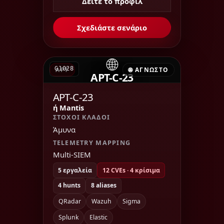
Δείτε το προφίλ
Σχεδιάστε σενάριο
🌐
G1028
APT
🌐 ΆΓΝΩΣΤΟ
APT-C-23
APT-C-23
ή Mantis
ΣΤΌΧΟΙ ΚΛΆΔΟΙ
Άμυνα
TELEMETRY MAPPING
Multi-SIEM
5 εργαλεία
12 CVEs · 4 κρίσιμα
4 hunts
8 aliases
QRadar
Wazuh
Sigma
Splunk
Elastic