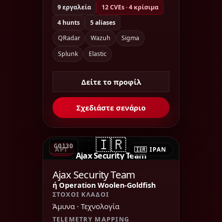
9 εργαλεία
12 CVEs · 4 κρίσιμα
4 hunts
5 aliases
QRadar
Wazuh
Sigma
Splunk
Elastic
Δείτε το προφίλ
Σχεδιάστε σενάριο
🇮🇷
G0130
APT
🇮🇷 ΙΡΆΝ
Ajax Security Team
Ajax Security Team
ή Operation Woolen-Goldfish
ΣΤΌΧΟΙ ΚΛΆΔΟΙ
Άμυνα · Τεχνολογία
TELEMETRY MAPPING