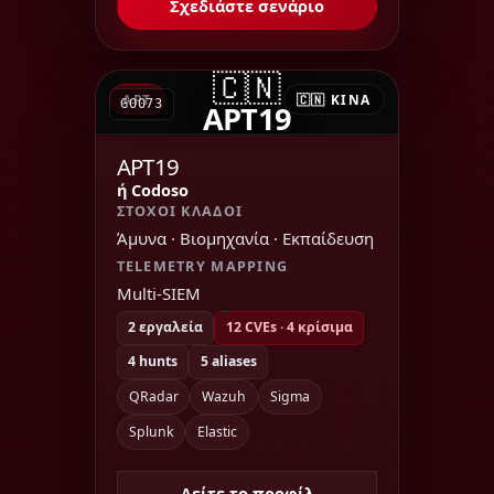
Σχεδιάστε σενάριο
🇨🇳
APT
🇨🇳 ΚΊΝΑ
G0073
APT19
APT19
ή Codoso
ΣΤΌΧΟΙ ΚΛΆΔΟΙ
Άμυνα · Βιομηχανία · Εκπαίδευση
TELEMETRY MAPPING
Multi-SIEM
2 εργαλεία
12 CVEs · 4 κρίσιμα
4 hunts
5 aliases
QRadar
Wazuh
Sigma
Splunk
Elastic
Δείτε το προφίλ