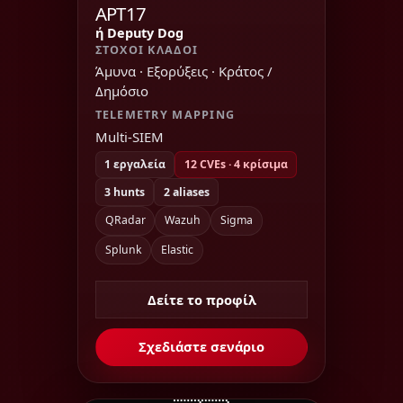
APT17
ή Deputy Dog
ΣΤΌΧΟΙ ΚΛΆΔΟΙ
Άμυνα · Εξορύξεις · Κράτος /
Δημόσιο
TELEMETRY MAPPING
Multi-SIEM
1 εργαλεία
12 CVEs · 4 κρίσιμα
3 hunts
2 aliases
QRadar
Wazuh
Sigma
Splunk
Elastic
Δείτε το προφίλ
Σχεδιάστε σενάριο