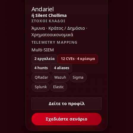
Andariel
ή Silent Chollima
ΣΤΌΧΟΙ ΚΛΆΔΟΙ
Άμυνα · Κράτος / Δημόσιο ·
Χρηματοοικονομικά
TELEMETRY MAPPING
Multi-SIEM
2 εργαλεία
12 CVEs · 4 κρίσιμα
4 hunts
4 aliases
QRadar
Wazuh
Sigma
Splunk
Elastic
Δείτε το προφίλ
Σχεδιάστε σενάριο