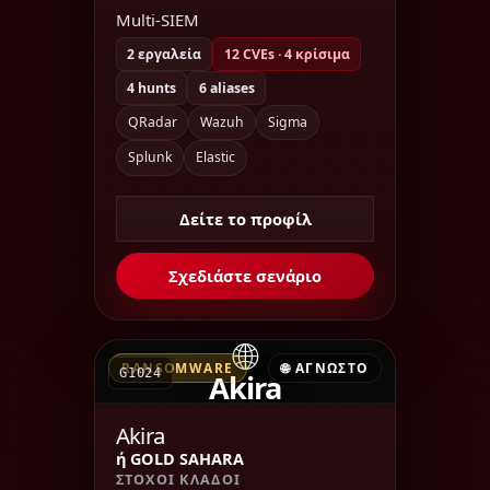
Multi-SIEM
2 εργαλεία
12 CVEs · 4 κρίσιμα
4 hunts
6 aliases
QRadar
Wazuh
Sigma
Splunk
Elastic
Δείτε το προφίλ
Σχεδιάστε σενάριο
🌐
RANSOMWARE
🌐 ΆΓΝΩΣΤΟ
G1024
Akira
Akira
ή GOLD SAHARA
ΣΤΌΧΟΙ ΚΛΆΔΟΙ