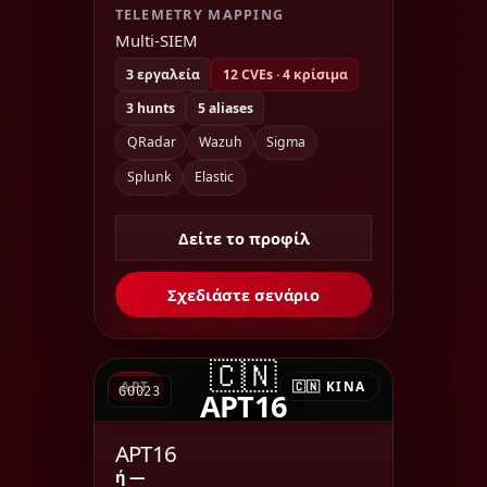
TELEMETRY MAPPING
Multi-SIEM
3 εργαλεία
12 CVEs · 4 κρίσιμα
3 hunts
5 aliases
QRadar
Wazuh
Sigma
Splunk
Elastic
Δείτε το προφίλ
Σχεδιάστε σενάριο
🇨🇳
APT
🇨🇳 ΚΊΝΑ
G0023
APT16
APT16
ή —