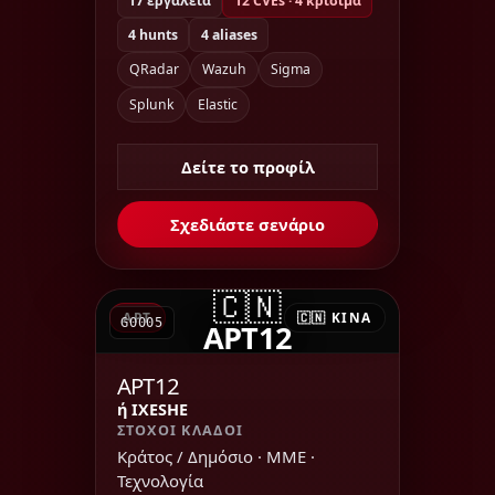
17 εργαλεία
12 CVEs · 4 κρίσιμα
4 hunts
4 aliases
QRadar
Wazuh
Sigma
Splunk
Elastic
Δείτε το προφίλ
Σχεδιάστε σενάριο
🇨🇳
APT
🇨🇳 ΚΊΝΑ
G0005
APT12
APT12
ή IXESHE
ΣΤΌΧΟΙ ΚΛΆΔΟΙ
Κράτος / Δημόσιο · ΜΜΕ ·
Τεχνολογία