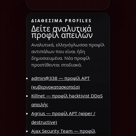
ΔΙΑΘΈΣΙΜΑ PROFILES
Δείτε αναλυτικά
προφίλ απειλών
Αναλυτικά, ελληνόγλωσσα προφίλ
αντιπάλων που είναι ήδη
δημοσιευμένα. Νέα προφίλ
προστίθενται σταδιακά.
admin@338 — προφίλ APT
(κυβερνοκατασκοπεία)
Killnet — προφίλ hacktivist DDoS
απειλής
Agrius — προφίλ APT (wiper /
destructive)
Ajax Security Team — προφίλ