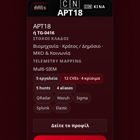
🇨🇳
APT
🇨🇳 ΚΊΝΑ
G0026
APT18
APT18
ή TG-0416
ΣΤΌΧΟΙ ΚΛΆΔΟΙ
Βιομηχανία · Κράτος / Δημόσιο ·
ΜΚΟ & Κοινωνία
TELEMETRY MAPPING
Multi-SIEM
5 εργαλεία
12 CVEs · 4 κρίσιμα
5 hunts
4 aliases
QRadar
Wazuh
Sigma
Splunk
Elastic
Δείτε το προφίλ