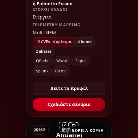
ή Palmetto Fusion
ΣΤΌΧΟΙ ΚΛΆΔΟΙ
Ενέργεια
TELEMETRY MAPPING
Multi-SIEM
12 CVEs · 4 κρίσιμα
4 hunts
2 aliases
QRadar
Wazuh
Sigma
Splunk
Elastic
Δείτε το προφίλ
Σχεδιάστε σενάριο
🇰🇵
G0138
APT
🇰🇵 ΒΌΡΕΙΑ ΚΟΡΈΑ
Andariel