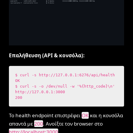
Επαλήθευση (API & κονσόλα):
$ curl -s http://127.0.0.1:6276/api/health

OK

$ curl -s -o /dev/null -w '%{http_code}\n' 
http://127.0.0.1:3000

200
Το health endpoint επιστρέφει
OK
και η κονσόλα
απαντά με
200
. Ανοίξτε τον browser στο
http://localhost:3000
.