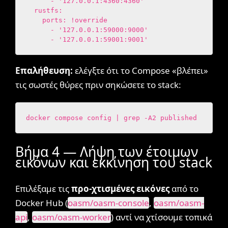
      - '127.0.0.1:4360:4360'

  rustfs:

    ports: !override

      - '127.0.0.1:59000:9000'

      - '127.0.0.1:59001:9001'
Επαλήθευση:
ελέγξτε ότι το Compose «βλέπει»
τις σωστές θύρες πριν σηκώσετε το stack:
docker compose config | grep -A2 published
Βήμα 4 — Λήψη των έτοιμων
εικόνων και εκκίνηση του stack
Επιλέξαμε τις
προ-χτισμένες εικόνες
από το
Docker Hub (
oasm/oasm-console
,
oasm/oasm-
api
,
oasm/oasm-worker
) αντί να χτίσουμε τοπικά