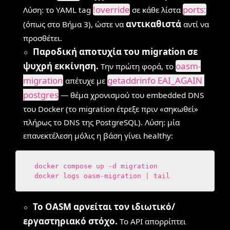
!override
ports:
Λύση: το YAML tag
σε κάθε λίστα
αντικαθιστά
(όπως στο Βήμα 3), ώστε να
αντί να
προσθέτει.
Παροδική αποτυχία του migration σε
ψυχρή εκκίνηση.
oasm-
Την πρώτη φορά, το
migration
getaddrinfo EAI_AGAIN 
απέτυχε με
postgres
— θέμα χρονισμού του embedded DNS
του Docker (το migration έτρεξε πριν «σηκωθεί»
πλήρως το DNS της PostgreSQL). Λύση: μία
επανεκτέλεση μόλις η βάση γίνει healthy:
  docker compose up -d migration

  docker logs oasm-migration | tail
Το OASM αρνείται τον ιδιωτικό/
εργαστηριακό στόχο.
Το API απορρίπτει