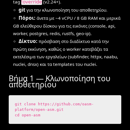
!override
tag
(v2.24+).
git
για την κλωνοποίηση του αποθετηρίου.
Πόροι:
άνετα με ~4 vCPU / 8 GB RAM και μερικά
GB ελεύθερου δίσκου για τις εικόνες (console, api,
worker, postgres, redis, rustfs, geo-ip).
Δίκτυο:
πρόσβαση στο διαδίκτυο κατά την
πρώτη εκκίνηση, καθώς ο worker κατεβάζει τα
εκτελέσιμα των εργαλείων (subfinder, httpx, naabu,
nuclei, dnsx) και τα templates του nuclei.
Βήμα 1 — Κλωνοποίηση του
αποθετηρίου
git clone https://github.com/oasm-
platform/open-asm.git

cd open-asm