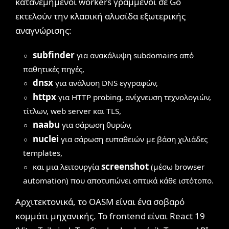
κατανεμημένοι workers γραμμένοι σε Go
εκτελούν την κλασική αλυσίδα εξωτερικής
αναγνώρισης:
subfinder
για ανακάλυψη subdomains από
παθητικές πηγές,
dnsx
για ανάλυση DNS εγγραφών,
httpx
για HTTP probing, ανίχνευση τεχνολογιών,
τίτλων, web server και TLS,
naabu
για σάρωση θυρών,
nuclei
για σάρωση ευπαθειών με βάση χιλιάδες
templates,
screenshot
και μια λειτουργία
(μέσω browser
automation) που αποτυπώνει οπτικά κάθε ιστότοπο.
Αρχιτεκτονικά, το OASM είναι ένα σοβαρό
κομμάτι μηχανικής. Το frontend είναι React 19