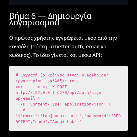
Βήμα 6 — Δημιουργία
λογαριασμού
Ο πρώτος χρήστης εγγράφεται μέσα από την
κονσόλα (σύστημα better-auth, email και
κωδικός). Το ίδιο γίνεται και μέσω API:
# Εγγραφή (ο κωδικός είναι placeholder 
εργαστηρίου — αλλάξτε τον)

curl -s -c cj -X POST 
http://127.0.0.1:6276/api/auth/sign-
up/email \

  -H 'Content-Type: application/json' \

  -d 
'{"email":"
lab@audax.local
","password":"RED
ACTED","name":"Audax Lab"}'