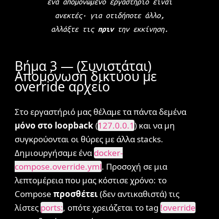
ένα απομονωμένο εργαστήριο είναι
ανεκτές· για οτιδήποτε άλλο,
αλλάξτε τις
πριν
την εκκίνηση.
Βήμα 3 — (Συνιστάται)
Απομόνωση δικτύου με
override αρχείο
Στο εργαστήριό μας θέλαμε τα πάντα δεμένα
μόνο στο loopback
(
127.0.0.1
) και να μη
συγκρούονται οι θύρες με άλλα stacks.
Δημιουργήσαμε ένα
docker-
compose.override.yml
. Προσοχή σε μια
λεπτομέρεια που μας κόστισε χρόνο: το
Compose
προσθέτει
(δεν αντικαθιστά) τις
λίστες
ports:
, οπότε χρειάζεται το tag
!override