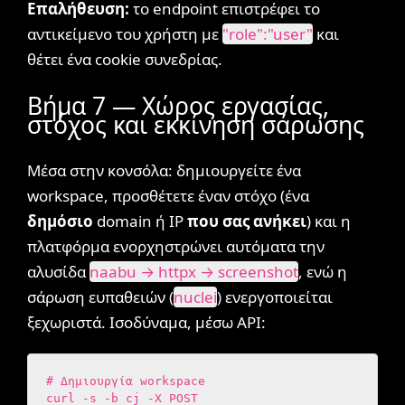
Επαλήθευση:
το endpoint επιστρέφει το
αντικείμενο του χρήστη με
"role":"user"
και
θέτει ένα cookie συνεδρίας.
Βήμα 7 — Χώρος εργασίας,
στόχος και εκκίνηση σάρωσης
Μέσα στην κονσόλα: δημιουργείτε ένα
workspace, προσθέτετε έναν στόχο (ένα
δημόσιο
domain ή IP
που σας ανήκει
) και η
πλατφόρμα ενορχηστρώνει αυτόματα την
αλυσίδα
naabu → httpx → screenshot
, ενώ η
σάρωση ευπαθειών (
nuclei
) ενεργοποιείται
ξεχωριστά. Ισοδύναμα, μέσω API:
# Δημιουργία workspace

curl -s -b cj -X POST 