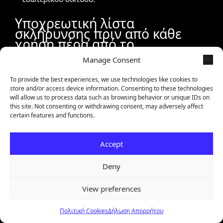
Υποχρεωτική λίστα
σκλήρυνσης πριν από κάθε
χρήση πέρα από το
εργαστήριο
Manage Consent
Το OASM έρχεται με
ανασφαλείς προεπιλογές
To provide the best experiences, we use technologies like cookies to
store and/or access device information. Consenting to these technologies
χάριν ευκολίας. Πριν το εκθέσετε οπουδήποτε
will allow us to process data such as browsing behavior or unique IDs on
this site. Not consenting or withdrawing consent, may adversely affect
πέρα από το
localhost
, περάστε
υποχρεωτικά
certain features and functions.
από αυτή τη λίστα:
Accept
όλα
change_me
☐ Αλλάξτε
τα κλειδιά με τιμή
OASM_CLOUD_APIKEY
WORKER_API_KEY
(
,
) και
Deny
τα credentials του Rustfs/Redis.
☐ Καταργήστε το
View preferences
POSTGRES_HOST_AUTH_METHOD: trust
—
Ζητήστε δωρεάν αξιολόγηση
→
Πολιτική Cookies
Δήλωση Απορρήτου
χρησιμοποιήστε πραγματικά credentials βάσης και