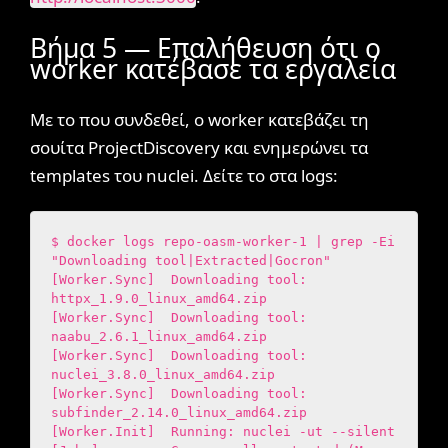
Βήμα 5 — Επαλήθευση ότι ο
worker κατέβασε τα εργαλεία
Με το που συνδεθεί, ο worker κατεβάζει τη
σουίτα ProjectDiscovery και ενημερώνει τα
templates του nuclei. Δείτε το στα logs:
$ docker logs repo-oasm-worker-1 | grep -Ei 
"Downloading tool|Extracted|Gocron"

[Worker.Sync]  Downloading tool: 
httpx_1.9.0_linux_amd64.zip

[Worker.Sync]  Downloading tool: 
naabu_2.6.1_linux_amd64.zip

[Worker.Sync]  Downloading tool: 
nuclei_3.8.0_linux_amd64.zip

[Worker.Sync]  Downloading tool: 
subfinder_2.14.0_linux_amd64.zip

[Worker.Init]  Running: nuclei -ut --silent
