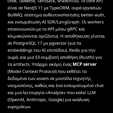
(Vite, Tailwind, TanStack, shadcn/ui). Το core API
είναι σε NestJS 11 με TypeORM, ουρά εργασιών
BullMQ, σύστημα αυθεντικοποίησης better-auth,
και ενσωμάτωση AI SDK/LangGraph. Οι workers
επικοινωνούν με το API μέσω gRPC και
κλιμακώνονται οριζόντια. Η αποθήκευση γίνεται
σε PostgreSQL 17 με pgvector (για τα
embeddings του AI επιπέδου), Redis για την
ουρά, και μια S3-συμβατή αποθήκη (Rustfs) για
τα artifacts. Υπάρχει ακόμη ένας
MCP server
(Model Context Protocol) που εκθέτει τα
δεδομένα των assets σε μοντέλα τεχνητής
νοημοσύνης, καθώς και ένα ενσωματωμένο chat
και μια λειτουργία «Analyze» που καλεί LLM
(OpenAI, Anthropic, Google) για ανάλυση
ευρημάτων.