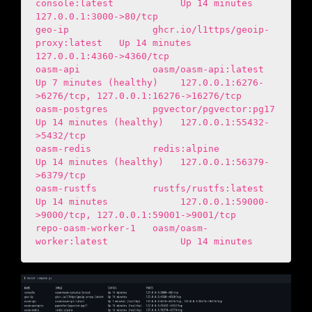
console:latest            Up 14 minutes             
127.0.0.1:3000->80/tcp

geo-ip               ghcr.io/l1ttps/geoip-
proxy:latest   Up 14 minutes             
127.0.0.1:4360->4360/tcp

oasm-api             oasm/oasm-api:latest                
Up 7 minutes (healthy)    127.0.0.1:6276-
>6276/tcp, 127.0.0.1:16276->16276/tcp

oasm-postgres        pgvector/pgvector:pg17              
Up 14 minutes (healthy)   127.0.0.1:55432-
>5432/tcp

oasm-redis           redis:alpine                        
Up 14 minutes (healthy)   127.0.0.1:56379-
>6379/tcp

oasm-rustfs          rustfs/rustfs:latest                
Up 14 minutes             127.0.0.1:59000-
>9000/tcp, 127.0.0.1:59001->9001/tcp

repo-oasm-worker-1   oasm/oasm-
worker:latest             Up 14 minutes