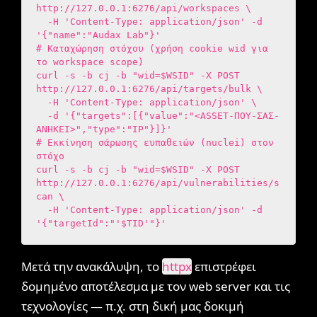
http://127.0.0.1:6276/api/workspaces \

  -H 'Content-Type: application/json' -d 
'{"name":"Audax Lab"}'

# Καταχώρηση στόχου (χρήση cookie wid για 
το workspace scope)

curl -s -b cj -b "wid=$WSID" -X POST 
http://127.0.0.1:6276/api/targets/bulk \

  -H 'Content-Type: application/json' \

  -d '{"targets":[{"value":"<ASSET-ΠΟΥ-ΣΑΣ-
ΑΝΗΚΕΙ>","type":"IP"}]}'

# Εκκίνηση σάρωσης ευπαθειών (nuclei) στον 
στόχο

curl -s -b cj -b "wid=$WSID" -X POST 
http://127.0.0.1:6276/api/vulnerabilities/s
can \

  -H 'Content-Type: application/json' -d 
'{"targetId":"'$TID'"}'
Μετά την ανακάλυψη, το
httpx
επιστρέφει
δομημένο αποτέλεσμα με τον web server και τις
τεχνολογίες — π.χ. στη δική μας δοκιμή