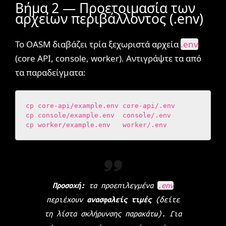
Βήμα 2 — Προετοιμασία των
αρχείων περιβάλλοντος (.env)
Το OASM διαβάζει τρία ξεχωριστά αρχεία
.env
(core API, console, worker). Αντιγράψτε τα από
τα παραδείγματα:
cp core-api/example.env core-api/.env

cp console/example.env  console/.env

cp worker/example.env   worker/.env
Προσοχή:
τα προεπιλεγμένα
.env
περιέχουν
ανασφαλείς τιμές
(δείτε
τη λίστα σκλήρυνσης παρακάτω). Για