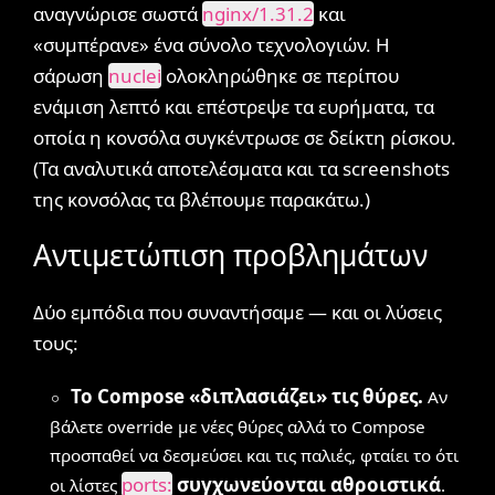
αναγνώρισε σωστά
nginx/1.31.2
και
«συμπέρανε» ένα σύνολο τεχνολογιών. Η
σάρωση
nuclei
ολοκληρώθηκε σε περίπου
ενάμιση λεπτό και επέστρεψε τα ευρήματα, τα
οποία η κονσόλα συγκέντρωσε σε δείκτη ρίσκου.
(Τα αναλυτικά αποτελέσματα και τα screenshots
της κονσόλας τα βλέπουμε παρακάτω.)
Αντιμετώπιση προβλημάτων
Δύο εμπόδια που συναντήσαμε — και οι λύσεις
τους:
Το Compose «διπλασιάζει» τις θύρες.
Αν
βάλετε override με νέες θύρες αλλά το Compose
προσπαθεί να δεσμεύσει και τις παλιές, φταίει το ότι
ports:
συγχωνεύονται αθροιστικά
οι λίστες
.