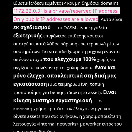
ιδιωτικές/δεσμευμένες IP και μη δημόσια domains:
"172.22.0.9" is a private/reserved IP address. 
Only public IP addresses are allowed
. Αυτό είναι
εκ σχεδιασμού
— το OASM είναι εργαλείο
εξωτερικής
επιφάνειας επίθεσης και έτσι
αποτρέπει κατά λάθος σάρωση εσωτερικών/τρίτων
συστημάτων. Για να επιδείξουμε τη μηχανή ενάντια
που ελέγχουμε 100%
σε έναν στόχο
χωρίς να
έναν και
αγγίξουμε κανέναν τρίτο, χαλαρώσαμε
μόνο έλεγχο, αποκλειστικά στη δική μας
εγκατάσταση
(μια τεκμηριωμένη, τοπική
Είναι
τροποποίηση για benign, ιδιόκτητο asset).
κίνηση αυστηρά εργαστηριακή
— σε
κανονική χρήση κρατάτε τον έλεγχο ενεργό και
δίνετε assets που σας ανήκουν, ή χρησιμοποιείτε τη
λειτουργία «internal networks» με worker εντός του
εσωτερικού δικτύου.