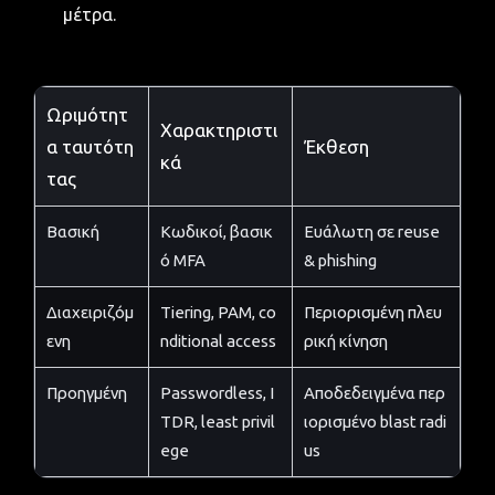
μέτρα.
Ωριμότητ
Χαρακτηριστι
α ταυτότη
Έκθεση
κά
τας
Βασική
Κωδικοί, βασικ
Ευάλωτη σε reuse
ό MFA
& phishing
Διαχειριζόμ
Tiering, PAM, co
Περιορισμένη πλευ
ενη
nditional access
ρική κίνηση
Προηγμένη
Passwordless, I
Αποδεδειγμένα περ
TDR, least privil
ιορισμένο blast radi
ege
us