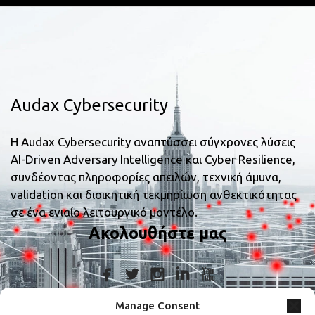
Audax Cybersecurity
Η Audax Cybersecurity αναπτύσσει σύγχρονες λύσεις
AI-Driven Adversary Intelligence και Cyber Resilience,
συνδέοντας πληροφορίες απειλών, τεχνική άμυνα,
validation και διοικητική τεκμηρίωση ανθεκτικότητας
σε ένα ενιαίο λειτουργικό μοντέλο.
Ακολουθήστε μας
Manage Consent