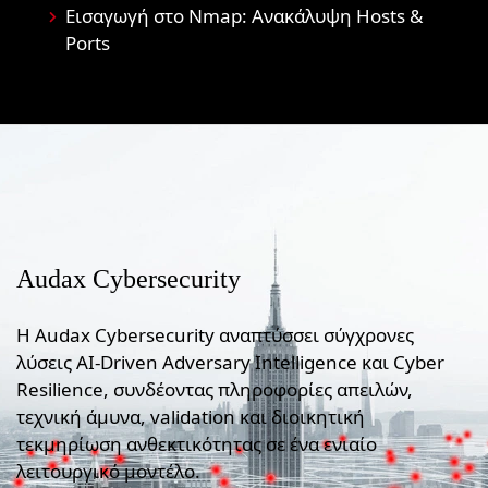
Εισαγωγή στο Nmap: Ανακάλυψη Hosts &
Ports
Audax Cybersecurity
Η Audax Cybersecurity αναπτύσσει σύγχρονες
λύσεις AI-Driven Adversary Intelligence και Cyber
Resilience, συνδέοντας πληροφορίες απειλών,
τεχνική άμυνα, validation και διοικητική
τεκμηρίωση ανθεκτικότητας σε ένα ενιαίο
λειτουργικό μοντέλο.