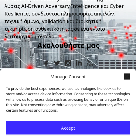
λύσεις AI-Driven Adversary Intelligence και Cyber
Resilience, συνδέοντας πληροφορίες απειλών,
τεχνική άμυνα, validation και διοικητική
τεκμηρίωση ανθεκτικότητας σε ένα ενιαίο
λειτουργικό μοντέλο.
Ακολουθήστε μας
Manage Consent
Στοιχεία Επικοινωνίας
To provide the best experiences, we use technologies like cookies to
store and/or access device information. Consenting to these technologies
+30 210 9839367
will allow us to process data such as browsing behavior or unique IDs on
this site. Not consenting or withdrawing consent, may adversely affect
certain features and functions.
Μεταμορφώσεως 7, Άγιος Δημήτριος,
ΤΚ 17341
Accept
info@audax.gr