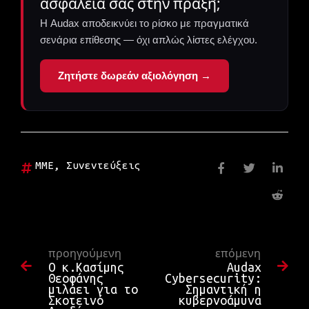
ασφάλειά σας στην πράξη;
Η Audax αποδεικνύει το ρίσκο με πραγματικά
σενάρια επίθεσης — όχι απλώς λίστες ελέγχου.
Ζητήστε δωρεάν αξιολόγηση →
ΜΜΕ
,
Συνεντεύξεις
προηγούμενη
επόμενη
Ο κ.Κασίμης
Audax
Θεοφάνης
Cybersecurity:
μιλάει για το
Σημαντική η
Σκοτεινό
κυβερνοάμυνα