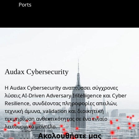
Ports
Audax Cybersecurity
Η Audax Cybersecurity αναπτύσσει σύγχρονες
λύσεις AI-Driven Adversary Intelligence και Cyber
Resilience, συνδέοντας πληροφορίες απειλών,
τεχνική άμυνα, validation και διοικητική
τεκμηρίωση ανθεκτικότητας σε ένα ενιαίο
λειτουργικό μοντέλο.
Ακολουθήστε μας