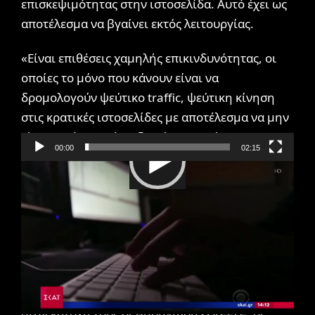
επισκεψιμότητας στην ιστοσελίδα. Αυτό έχει ως
αποτέλεσμα να βγαίνει εκτός λειτουργίας.
«Είναι επιθέσεις χαμηλής επικινδυνότητας, οι
οποίες το μόνο που κάνουν είναι να
δρομολογούν ψεύτικο traffic, ψεύτικη κίνηση
στις κρατικές ιστοσελίδες με αποτέλεσμα να μην
είναι αυτές ορατές» εξηγεί ο κ. Κασίμης.
00:00
02:15
Πρόγραμμα
Ετοιμάζουν νέα
Αναπαραγωγής
απάντηση
Βίντεο
οι Anonymous Greece
Τα στοιχεία των Τούρκων χάκερ που επιτέθηκαν
το βράδυ της Πέμπτης σε ιστοσελίδες
υπουργείων της Ελλάδας ισχυρίζονται πως έχουν
στην κατοχή τους οι Anonymous Greece, οι