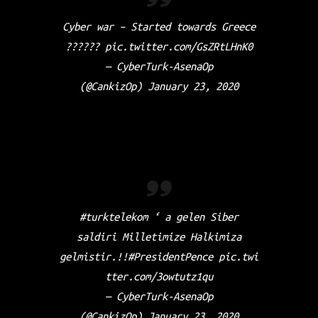
Cyber war – Started towards Greece
??????
pic.twitter.com/GsZRtLHnK0
— CyberTurk-AsenaOp
(@CankizOp)
January 23, 2020
#turktelekom
‘ a gelen Siber
saldiri Milletimize Halkimiza
gelmistir.!!
#PresidentPence
pic.twi
tter.com/3owtutz1qu
— CyberTurk-AsenaOp
(@CankizOp)
January 23, 2020