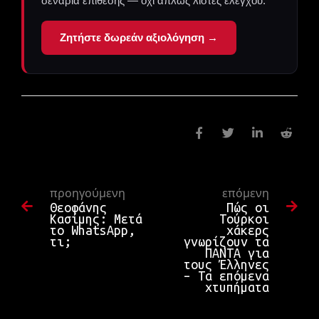
σενάρια επίθεσης — όχι απλώς λίστες ελέγχου.
Ζητήστε δωρεάν αξιολόγηση →
προηγούμενη
επόμενη
Θεοφάνης
Πώς οι
Κασίμης: Μετά
Τούρκοι
το WhatsApp,
χάκερς
τι;
γνωρίζουν τα
ΠΑΝΤΑ για
τους Έλληνες
– Τα επόμενα
χτυπήματα