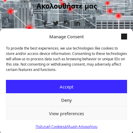
Ακολουθήστε μας
Manage Consent
Στοιχεία Επικοινωνίας
To provide the best experiences, we use technologies like cookies to
store and/or access device information. Consenting to these technologies
+30 210 9839367
will allow us to process data such as browsing behavior or unique IDs on
this site. Not consenting or withdrawing consent, may adversely affect
certain features and functions.
Μεταμορφώσεως 7, Άγιος Δημήτριος,
ΤΚ 17341
Accept
info@audax.gr
Deny
2026 © Audax Cybersecurity
·
Media & Press
·
Email Security
View preferences
Ζητήστε δωρεάν αξιολόγηση
→
Πολιτική Cookies
Δήλωση Απορρήτου