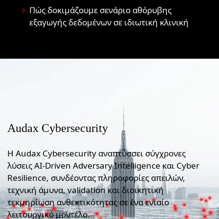
Πώς δοκιμάζουμε σενάριο αθόρυβης
εξαγωγής δεδομένων σε ιδιωτική κλινική
Audax Cybersecurity
Η Audax Cybersecurity αναπτύσσει σύγχρονες
λύσεις AI-Driven Adversary Intelligence και Cyber
Resilience, συνδέοντας πληροφορίες απειλών,
τεχνική άμυνα, validation και διοικητική
τεκμηρίωση ανθεκτικότητας σε ένα ενιαίο
λειτουργικό μοντέλο.