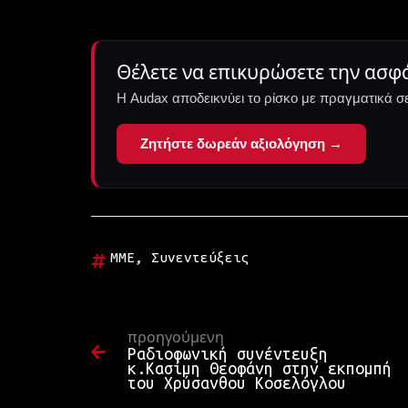
Θέλετε να επικυρώσετε την ασφ
Η Audax αποδεικνύει το ρίσκο με πραγματικά σ
Ζητήστε δωρεάν αξιολόγηση →
ΜΜΕ
,
Συνεντεύξεις
προηγούμενη
Ραδιοφωνική συνέντευξη
κ.Κασίμη Θεοφάνη στην εκπομπή
του Χρύσανθου Κοσελόγλου