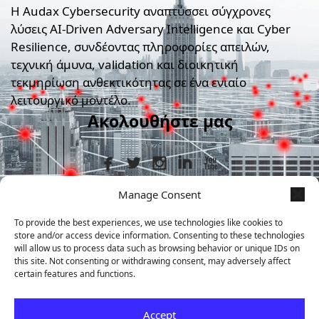
Η Audax Cybersecurity αναπτύσσει σύγχρονες
λύσεις AI-Driven Adversary Intelligence και Cyber
Resilience, συνδέοντας πληροφορίες απειλών,
τεχνική άμυνα, validation και διοικητική
τεκμηρίωση ανθεκτικότητας σε ένα ενιαίο
λειτουργικό μοντέλο.
Ακολουθήστε μας
Manage Consent
Στοιχεία Επικοινωνίας
To provide the best experiences, we use technologies like cookies to
store and/or access device information. Consenting to these technologies
+30 210 9839367
will allow us to process data such as browsing behavior or unique IDs on
this site. Not consenting or withdrawing consent, may adversely affect
certain features and functions.
Μεταμορφώσεως 7, Άγιος Δημήτριος,
ΤΚ 17341
Accept