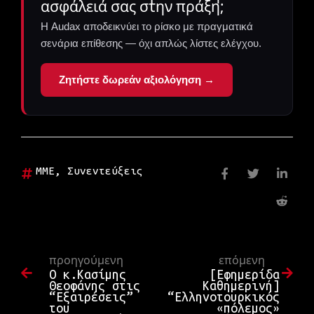
ασφάλειά σας στην πράξη;
Η Audax αποδεικνύει το ρίσκο με πραγματικά
σενάρια επίθεσης — όχι απλώς λίστες ελέγχου.
Ζητήστε δωρεάν αξιολόγηση →
ΜΜΕ
,
Συνεντεύξεις
προηγούμενη
επόμενη
Ο κ.Κασίμης
[Εφημερίδα
Θεοφάνης στις
Καθημερινή]
“Εξαιρέσεις”
“Ελληνοτουρκικός
του
«πόλεμος»