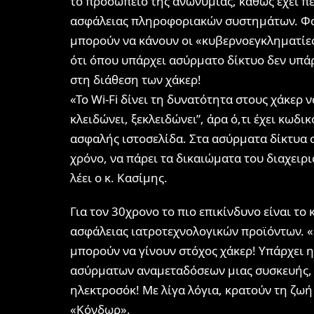
το προσωπείο της ανωνυμίας, καθώς έχει πε
ασφάλειας πληροφοριακών συστημάτων. Φαί
μπορούν να κάνουν οι «κυβερνοεγκληματίες»
ότι όπου υπάρχει ασύρματο δίκτυο δεν υπά
στη διάθεση των χάκερ!
«Το Wi-Fi δίνει τη δυνατότητα στους χάκερ ν
κλειδώνει, ξεκλειδώνει”, άρα ό,τι έχει κωδι
ασφαλής ιστοσελίδα. Στα ασύρματα δίκτυα 
χρόνο, να πάρει τα δικαιώματα του διαχειρ
λέει ο κ. Κασίμης.
Για τον 30χρονο το πιο επικίνδυνο είναι τ
ασφάλειας ιατροτεχνολογικών προϊόντων. «
μπορούν να γίνουν στόχος χάκερ! Υπάρχει 
ασύρματων αναμεταδόσεων μιας συσκευής,
ηλεκτροσόκ! Με λίγα λόγια, κρατούν τη ζωή 
«Κόνδωρ».