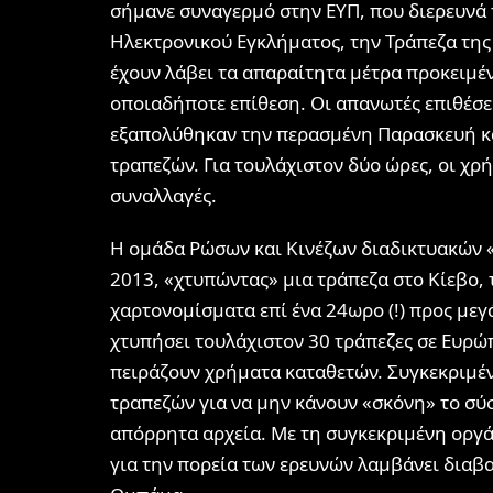
σήμανε συναγερμό στην ΕΥΠ, που διερευνά 
Ηλεκτρονικού Εγκλήματος, την Τράπεζα της 
έχουν λάβει τα απαραίτητα μέτρα προκειμέ
οποιαδήποτε επίθεση. Οι απανωτές επιθέσει
εξαπολύθηκαν την περασμένη Παρασκευή κα
τραπεζών. Για τουλάχιστον δύο ώρες, οι χρ
συναλλαγές.
Η ομάδα Ρώσων και Κινέζων διαδικτυακών «
2013, «χτυπώντας» μια τράπεζα στο Κίεβο,
χαρτονομίσματα επί ένα 24ωρο (!) προς μεγ
χτυπήσει τουλάχιστον 30 τράπεζες σε Ευρώπ
πειράζουν χρήματα καταθετών. Συγκεκριμένα
τραπεζών για να μην κάνουν «σκόνη» το σύ
απόρρητα αρχεία. Με τη συγκεκριμένη οργάν
για την πορεία των ερευνών λαμβάνει δια