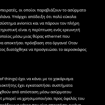
πειρατές, οι οποίοι παραβιάζουν το ασύρματο
πλάνα. Υπάρχει απόδειξη ότι πολύ εύκολα
 σύστημα avionics και να πάρουν τον πλήρη
ηριστική είναι η περίπτωση ενός ερευνητή
ποίος μέσω μιας θύρας ethernet που
 να αποκτήσει πρόσβαση στα όργανα! Οταν
ότος διατάχθηκε να προσγειώσει το αεροσκάφος
f things) έχει να κάνει με το χακάρισμα
διοκτήτης έχει εγκαταστήσει συστήματα
εγχθούν από απόσταση μέσω ασύρματου
et μπορεί να χρησιμοποιήσει προς όφελός του
αράδειγμα χάκερ που είχε αποκτήσει εικόνα