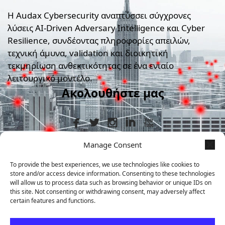
Η Audax Cybersecurity αναπτύσσει σύγχρονες
λύσεις AI-Driven Adversary Intelligence και Cyber
Resilience, συνδέοντας πληροφορίες απειλών,
τεχνική άμυνα, validation και διοικητική
τεκμηρίωση ανθεκτικότητας σε ένα ενιαίο
λειτουργικό μοντέλο.
Ακολουθήστε μας
Manage Consent
Στοιχεία Επικοινωνίας
To provide the best experiences, we use technologies like cookies to
store and/or access device information. Consenting to these technologies
+30 210 9839367
will allow us to process data such as browsing behavior or unique IDs on
this site. Not consenting or withdrawing consent, may adversely affect
certain features and functions.
Μεταμορφώσεως 7, Άγιος Δημήτριος,
ΤΚ 17341