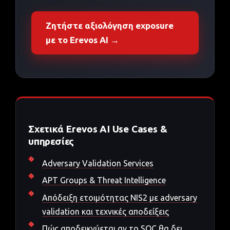
Ζητήστε αξιολόγηση exposure
με το Erevos AI →
Σχετικά Erevos AI Use Cases &
υπηρεσίες
Adversary Validation Services
APT Groups & Threat Intelligence
Απόδειξη ετοιμότητας NIS2 με adversary
validation και τεχνικές αποδείξεις
Πώς αποδεικνύεται αν το SOC θα δει