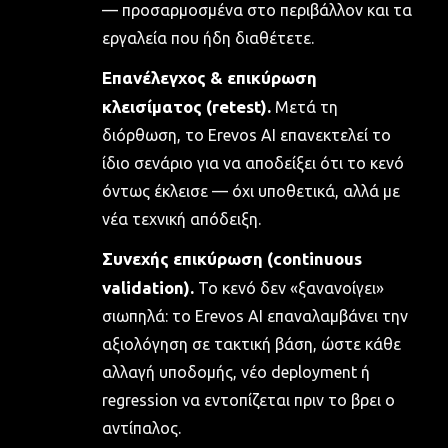
— προσαρμοσμένα στο περιβάλλον και τα
εργαλεία που ήδη διαθέτετε.
Επανέλεγχος & επικύρωση
κλεισίματος (retest).
Μετά τη
διόρθωση, το Erevos AI επανεκτελεί το
ίδιο σενάριο για να αποδείξει ότι το κενό
όντως έκλεισε — όχι υποθετικά, αλλά με
νέα τεχνική απόδειξη.
Συνεχής επικύρωση (continuous
validation).
Το κενό δεν «ξανανοίγει»
σιωπηλά: το Erevos AI επαναλαμβάνει την
αξιολόγηση σε τακτική βάση, ώστε κάθε
αλλαγή υποδομής, νέο deployment ή
regression να εντοπίζεται πριν το βρει ο
αντίπαλος.