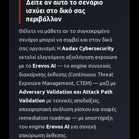
Δείτε αν αυτό το σενάριο
ισχύει στο δικό σας
περιβάλλον
Θέλετε να μάθετε αν το συγκεκριμένο
σενάριο μπορεί να συμβεί και στον δικό
σας οργανισμό; Η
Audax Cybersecurity
εκτελεί ελεγχόμενη αξιολόγηση exposure
με το
Erevos AI
— το engine συνεχούς
διαχείρισης έκθεσης (Continuous Threat
Exposure Management, CTEM) — μαζί με
Adversary Validation και Attack Path
Validation
με τεχνικές αποδείξεις,
επιχειρησιακή ανάλυση ρίσκου και σαφές
remediation roadmap — με υποστήριξη
του engine
Erevos AI
για συνεχή
επικύρωση έκθεσης.