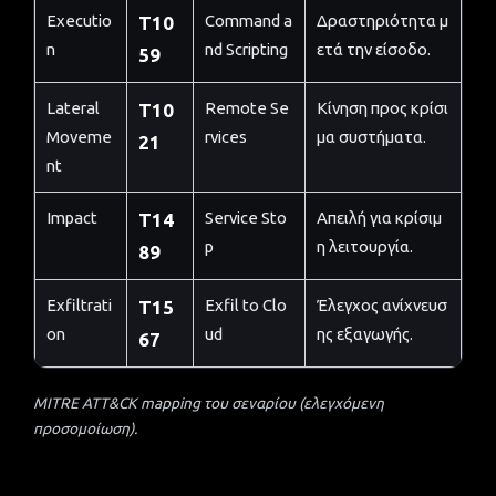
Executio
Command a
Δραστηριότητα μ
T10
n
nd Scripting
ετά την είσοδο.
59
Lateral
Remote Se
Κίνηση προς κρίσι
T10
Moveme
rvices
μα συστήματα.
21
nt
Impact
Service Sto
Απειλή για κρίσιμ
T14
p
η λειτουργία.
89
Exfiltrati
Exfil to Clo
Έλεγχος ανίχνευσ
T15
on
ud
ης εξαγωγής.
67
MITRE ATT&CK mapping του σεναρίου (ελεγχόμενη
προσομοίωση).