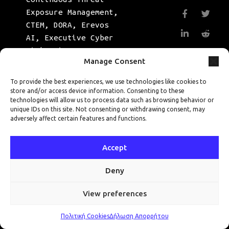
Exposure Management
,
CTEM
,
DORA
,
Erevos
AI
,
Executive Cyber
Risk
,
Finance
Manage Consent
Cybersecurity
,
Threat Analysis
To provide the best experiences, we use technologies like cookies to
store and/or access device information. Consenting to these
technologies will allow us to process data such as browsing behavior or
unique IDs on this site. Not consenting or withdrawing consent, may
προηγούμενη
επόμενη
adversely affect certain features and functions.
Πώς
Πώς
εξελίσσεται
εκτίθενται τα
ένα Magecart
OT/SCADA
Accept
web skimming
συστήματα
σε online
γερανών σε
retailer
μια λιμενική
Deny
αρχή
View preferences
Ζητήστε δωρεάν αξιολόγηση
→
Πολιτική Cookies
Δήλωση Απορρήτου