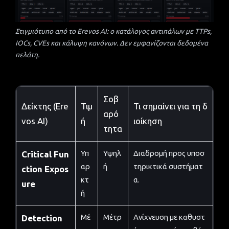
Στιγμιότυπο από το Erevos AI: ο κατάλογος αντιπάλων με TTPs,
IOCs, CVEs και κάλυψη κανόνων. Δεν εμφανίζονται δεδομένα
πελάτη.
Σοβ
Δείκτης (Ere
Τιμ
Τι σημαίνει για τη δ
αρό
vos AI)
ή
ιοίκηση
τητα
Υπ
Υψηλ
Διαδρομή προς υποσ
Critical Fun
αρ
ή
τηρικτικά συστήματ
ction Expos
κτ
α.
ure
ή
Μέ
Μέτρ
Ανίχνευση με καθυστ
Detection