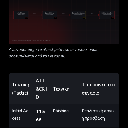
Ανωνυμοποιημένο attack path του σεναρίου, όπως
αποτυπώνεται από το Erevos AI.
ATT
Τακτική
Τι σημαίνει στο
&CK I
Τεχνική
(Tactic)
σενάριο
D
Initial Ac
Phishing
Ρεαλιστική αρχικ
T15
cess
ή πρόσβαση.
66