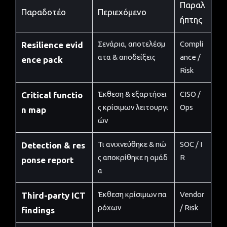
Παραλ
Παραδοτέο
Περιεχόμενο
ήπτης
Σενάρια, αποτελέσμ
Compli
Resilience evid
ατα & αποδείξεις
ance /
ence pack
Risk
Έκθεση & εξαρτήσει
CISO /
Critical functio
ς κρίσιμων λειτουργι
Ops
n map
ών
Τι ανιχνεύθηκε & πώ
SOC / I
Detection & res
ς αποκρίθηκε η ομάδ
R
ponse report
α
Έκθεση κρίσιμων πα
Vendor
Third-party ICT
ρόχων
/ Risk
findings