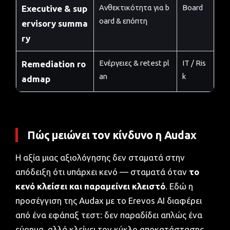
Ανθεκτικότητα για b
Board
Executive & sup
oard & επόπτη
ervisory summa
ry
Ενέργειες & retest pl
IT / Ris
Remediation ro
an
k
admap
Πώς μειώνει τον κίνδυνο η Audax
Η αξία μιας αξιολόγησης δεν σταματά στην
απόδειξη ότι υπάρχει κενό — σταματά όταν
το
κενό κλείσει και παραμείνει κλειστό
. Εδώ η
προσέγγιση της Audax με το Erevos AI διαφέρει
από ένα εφάπαξ τεστ: δεν παραδίδει απλώς ένα
εύρημα, αλλά κλείνει τον κύκλο αποκατάστασης