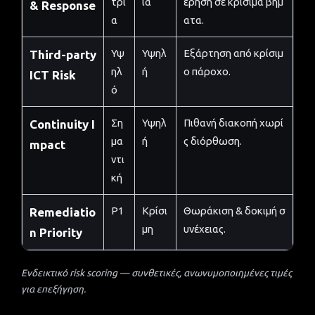
τρι
ια
έρηση σε κρίσιμα βήμ
& Response
α
ατα.
Υψ
Υψηλ
Εξάρτηση από κρίσιμ
Third-party
ηλ
ή
ο πάροχο.
ICT Risk
ό
Ση
Υψηλ
Πιθανή διακοπή χωρί
Continuity I
μα
ή
ς διόρθωση.
mpact
ντι
κή
P1
Κρίσι
Θωράκιση & δοκιμή σ
Remediatio
μη
υνέχειας.
n Priority
Ενδεικτικό risk scoring — συνθετικές, ανωνυμοποιημένες τιμές
για επεξήγηση.