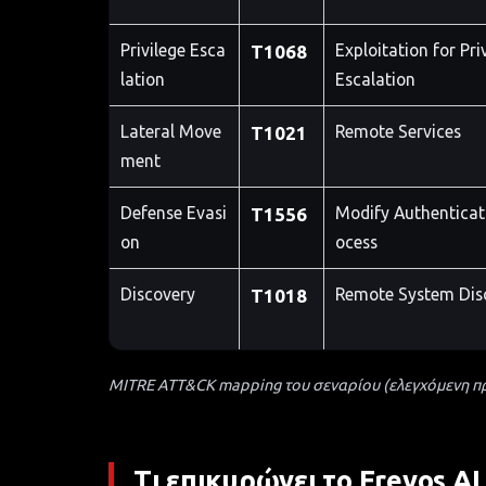
Privilege Esca
Exploitation for Pri
T1068
lation
Escalation
Lateral Move
Remote Services
T1021
ment
Defense Evasi
Modify Authenticat
T1556
on
ocess
Discovery
Remote System Dis
T1018
MITRE ATT&CK mapping του σεναρίου (ελεγχόμενη 
Τι επικυρώνει το Erevos AI