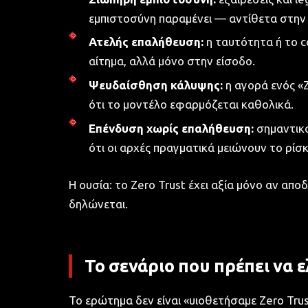
εμπιστοσύνη παραμένει — αντίθετα στην
Ατελής επαλήθευση:
η ταυτότητα ή το c
αίτημα, αλλά μόνο στην είσοδο.
Ψευδαίσθηση κάλυψης:
η αγορά ενός «Z
ότι το μοντέλο εφαρμόζεται καθολικά.
Επένδυση χωρίς επαλήθευση:
σημαντικο
ότι οι αρχές πραγματικά μειώνουν το ρίσκ
Η ουσία: το Zero Trust έχει αξία μόνο αν απο
δηλώνεται.
Το σενάριο που πρέπει να ε
Το ερώτημα δεν είναι «υιοθετήσαμε Zero Trus