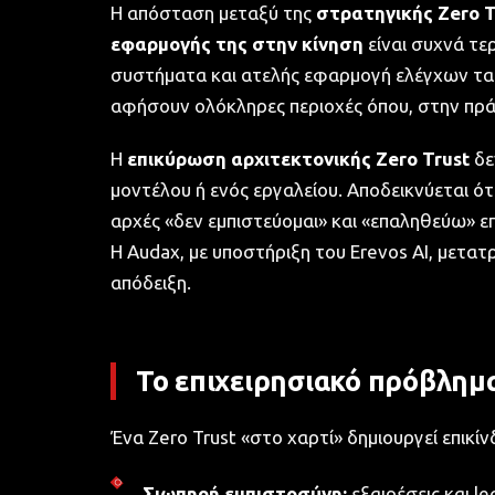
Η απόσταση μεταξύ της
στρατηγικής Zero T
εφαρμογής της στην κίνηση
είναι συχνά τε
συστήματα και ατελής εφαρμογή ελέγχων τα
αφήσουν ολόκληρες περιοχές όπου, στην πρά
Η
επικύρωση αρχιτεκτονικής Zero Trust
δε
μοντέλου ή ενός εργαλείου. Αποδεικνύεται ότα
αρχές «δεν εμπιστεύομαι» και «επαληθεύω» ε
Η Audax, με υποστήριξη του Erevos AI, μετατ
απόδειξη.
Το επιχειρησιακό πρόβλημ
Ένα Zero Trust «στο χαρτί» δημιουργεί επικί
Σιωπηρή εμπιστοσύνη:
εξαιρέσεις και l