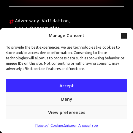
Adversary Validation
,
B2B Cybersecurity
,
Manage Consent
Critical
Infrastructure
,
CTEM
,
To provide the best experiences, we use technologies like cookies to
Erevos AI
,
Purple
store and/or access device information. Consenting to these
Team
,
SIEM
technologies will allow us to process data such as browsing behavior or
unique IDs on this site. Not consenting or withdrawing consent, may
Validation
,
SOC
adversely affect certain features and functions.
Validation
Accept
προηγούμενη
επόμενη
Deny
Πώς
Πώς
εξελίσσεται
δοκιμάζεται
memory
παραβίαση
View preferences
scraping σε
CI/CD
POS συστήματα
pipeline σε
Ζητήστε δωρεάν αξιολόγηση
→
retailer
SaaS πάροχο
Πολιτική Cookies
Δήλωση Απορρήτου