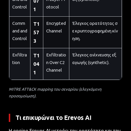
07
Control
otocol
1
Comm
Encrypted
Έλεγχος ορατότητας σ
T1
and and
Channel
ε κρυπτογραφημένη κίν
57
Control
ηση.
3
Exfiltra
Exfiltratio
Έλεγχος ανίχνευσης εξ
T1
tion
n Over C2
αγωγής (synthetic).
04
Channel
1
MITRE ATT&CK mapping του σεναρίου (ελεγχόμενη
προσομοίωση).
Τι επικυρώνει το Erevos AI
Η engine
Erevos AI
μετράει την ορατότητα και την