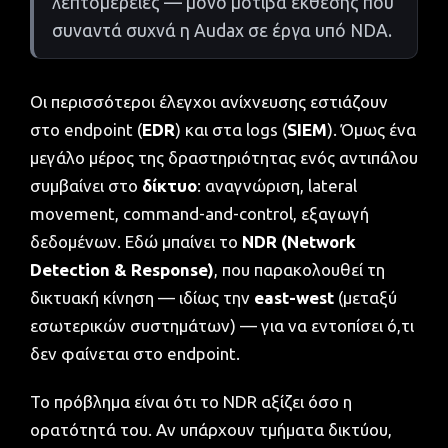
λεπτομέρειες — μόνο μοτίβα έκθεσης που
συναντά συχνά η Audax σε έργα υπό NDA.
Οι περισσότεροι έλεγχοι ανίχνευσης εστιάζουν
στο endpoint (
EDR
) και στα logs (
SIEM
). Όμως ένα
μεγάλο μέρος της δραστηριότητας ενός αντιπάλου
συμβαίνει στο
δίκτυο
: αναγνώριση, lateral
movement, command-and-control, εξαγωγή
δεδομένων. Εδώ μπαίνει το
NDR (Network
Detection & Response)
, που παρακολουθεί τη
δικτυακή κίνηση — ιδίως την
east-west
(μεταξύ
εσωτερικών συστημάτων) — για να εντοπίσει ό,τι
δεν φαίνεται στο endpoint.
Το πρόβλημα είναι ότι το NDR αξίζει όσο η
ορατότητά του. Αν υπάρχουν τμήματα δικτύου,