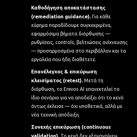
Καθοδήγηση αποκατάστασης
(remediation guidance).
Για κάθε
εύρημα παραδίδουμε συγκεκριμένα,
εφαρμόσιμα βήματα διόρθωσης —
ρυθμίσεις, controls, βελτιώσεις ανίχνευσης
— προσαρμοσμένα στο περιβάλλον και τα
εργαλεία που ήδη διαθέτετε.
Επανέλεγχος & επικύρωση
κλεισίματος (retest).
Μετά τη
διόρθωση, το Erevos AI επανεκτελεί το
ίδιο σενάριο για να αποδείξει ότι το κενό
όντως έκλεισε — όχι υποθετικά, αλλά με
νέα τεχνική απόδειξη.
Συνεχής επικύρωση (continuous
validation).
Το κενό δεν «ξανανοίγει»