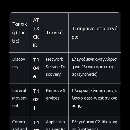
AT
Τακτικ
T&
Τι σημαίνει στο σενά
ή (Tac
Τεχνική
CK
ριο
tic)
ID
Discov
Network
Ελεγχόμενη αναγνώρισ
T1
ery
Service Di
η για έλεγχο ορατότητ
04
scovery
ας (synthetic).
6
Lateral
Remote S
Πλευρική κίνηση προς έ
T1
Movem
ervices
λεγχο east-west ανίχνε
02
ent
υσης.
1
Comm
Applicatio
Ελεγχόμενη C2-like κίνη
T1
and and
n Layer Pr
ση (synthetic).