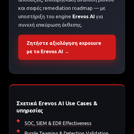
και σαφές remediation roadmap — με
υποστήριξη του engine
Erevos AI
για
συνεχή επικύρωση έκθεσης.
Ζητήστε αξιολόγηση exposure
με το Erevos AI →
Σχετικά Erevos AI Use Cases &
υπηρεσίες
SOC, SIEM & EDR Effectiveness
Purple Teaming & Detection Validation