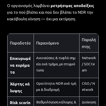
Ο οργανισμός λαμβάνει
μετρήσιμες αποδείξεις
για το πού βλέπει και πού δεν βλέπει το NDR την
κακόβουλη κίνηση — όχι μια εκτίμηση.
Παραλή
Παραδοτέο
Περιεχόμενο
πτης
Ανιχνεύσεις & τυφλά σημ
Network
Επικυρωμέ
εία ανά τμήμα, με στιγμιό
/ SOC te
να ευρήμα
τυπα
am
τα
Ορατότητα NDR ανά τμή
CISO / N
Χάρτης κά
μα & διαδρομή
etwork
λυψης
Βαθμολόγηση κάλυψης &
Διοίκηση
Risk scorin