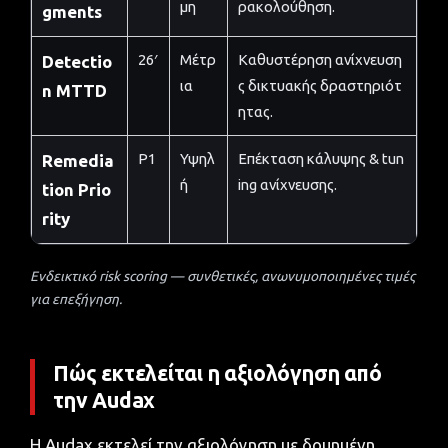
μη
ρακολούθηση.
gments
26′
Μέτρ
Καθυστέρηση ανίχνευση
Detectio
ια
ς δικτυακής δραστηριότ
n MTTD
ητας.
P1
Υψηλ
Επέκταση κάλυψης & tun
Remedia
ή
ing ανίχνευσης.
tion Prio
rity
Ενδεικτικό risk scoring — συνθετικές, ανωνυμοποιημένες τιμές
για επεξήγηση.
Πώς εκτελείται η αξιολόγηση από
την Audax
Η Audax εκτελεί την αξιολόγηση με δομημένη,