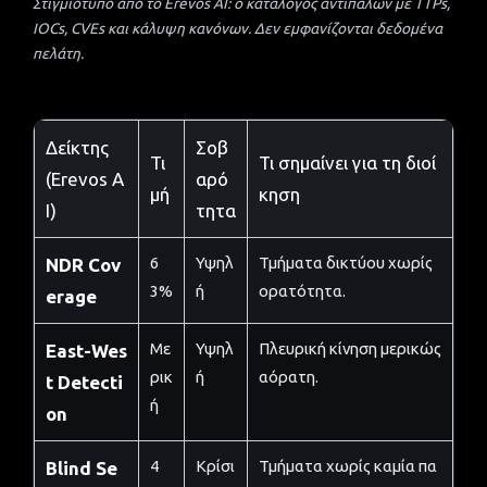
Στιγμιότυπο από το Erevos AI: ο κατάλογος αντιπάλων με TTPs,
IOCs, CVEs και κάλυψη κανόνων. Δεν εμφανίζονται δεδομένα
πελάτη.
Δείκτης
Σοβ
Τι
Τι σημαίνει για τη διοί
(Erevos A
αρό
μή
κηση
I)
τητα
6
Υψηλ
Τμήματα δικτύου χωρίς
NDR Cov
3%
ή
ορατότητα.
erage
Με
Υψηλ
Πλευρική κίνηση μερικώς
East-Wes
ρικ
ή
αόρατη.
t Detecti
ή
on
4
Κρίσι
Τμήματα χωρίς καμία πα
Blind Se