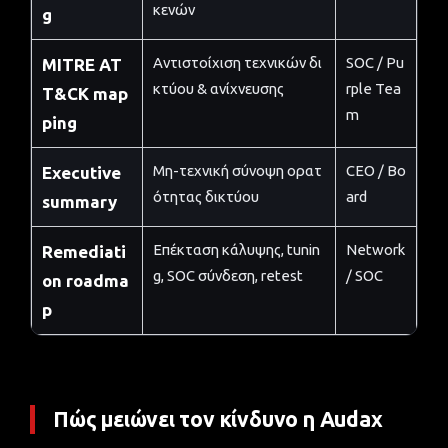
κενών
g
Αντιστοίχιση τεχνικών δι
SOC / Pu
MITRE AT
κτύου & ανίχνευσης
rple Tea
T&CK map
m
ping
Μη-τεχνική σύνοψη ορατ
CEO / Bo
Executive
ότητας δικτύου
ard
summary
Επέκταση κάλυψης, tunin
Network
Remediati
g, SOC σύνδεση, retest
/ SOC
on roadma
p
Πώς μειώνει τον κίνδυνο η Audax