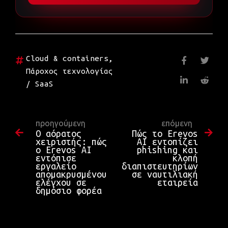
Cloud & containers
,
Πάροχος τεχνολογίας
/ SaaS
προηγούμενη
επόμενη
Ο αόρατος
Πώς το Erevos
χειριστής: πώς
AI εντοπίζει
ο Erevos AI
phishing και
εντόπισε
κλοπή
εργαλείο
διαπιστευτηρίων
απομακρυσμένου
σε ναυτιλιακή
ελέγχου σε
εταιρεία
δημόσιο φορέα