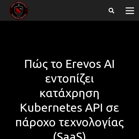
Πώς το Erevos AI
εντοπίζει
κατάχρηση
Kubernetes API σε
πάροχο τεχνολογίας
(SaaS)