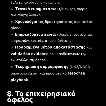
SLA, εμπιστοσύνης και φήμης·
Τεχνικά ευρήματα
για IT/DevOps, χωρίς
ευαίσθητη λογική·
Χρονολόγιο
της δραστηριότητας στο control
plane·
Επηρεαζόμενα assets
(clusters, ταυτότητες
υπηρεσιών, secrets, σημεία έκθεσης)·
Ιεραρχημένα μέτρα αποκατάστασης
και
validation evidence
που αποδεικνύουν την
εκμεταλλευσιμότητα·
Τεκμηρίωση συμμόρφωσης
(NIS2/DORA
response
όπου σχετίζεται) και προαιρετικό
playbook
.
8. Το επιχειρησιακό
όφελος