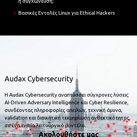
ή συγχώνευση;
Βασικές Εντολές Linux για Ethical Hackers
Audax Cybersecurity
Η Audax Cybersecurity αναπτύσσει σύγχρονες λύσεις
AI-Driven Adversary Intelligence και Cyber Resilience,
συνδέοντας πληροφορίες απειλών, τεχνική άμυνα,
validation και διοικητική τεκμηρίωση ανθεκτικότητας
σε ένα ενιαίο λειτουργικό μοντέλο.
Ακολουθήστε μας