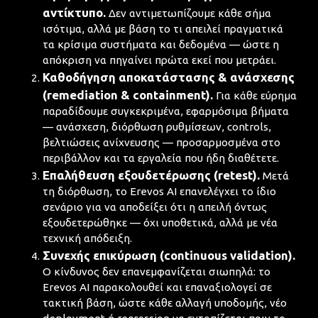
αντίκτυπο.
Δεν αντιμετωπίζουμε κάθε σήμα
ισότιμα, αλλά με βάση το τι απειλεί πραγματικά
τα κρίσιμα συστήματα και δεδομένα — ώστε η
απόκριση να πηγαίνει πρώτα εκεί που μετράει.
Καθοδήγηση αποκατάστασης & ανάσχεσης
(remediation & containment).
Για κάθε εύρημα
παραδίδουμε συγκεκριμένα, εφαρμόσιμα βήματα
— ανάσχεση, διόρθωση ρυθμίσεων, controls,
βελτιώσεις ανίχνευσης — προσαρμοσμένα στο
περιβάλλον και τα εργαλεία που ήδη διαθέτετε.
Επαλήθευση εξουδετέρωσης (retest).
Μετά
τη διόρθωση, το Erevos AI επανελέγχει το ίδιο
σενάριο για να αποδείξει ότι η απειλή όντως
εξουδετερώθηκε — όχι υποθετικά, αλλά με νέα
τεχνική απόδειξη.
Συνεχής επικύρωση (continuous validation).
Ο κίνδυνος δεν επανεμφανίζεται σιωπηλά: το
Erevos AI παρακολουθεί και επαναξιολογεί σε
τακτική βάση, ώστε κάθε αλλαγή υποδομής, νέο