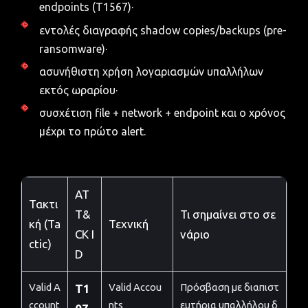
endpoints (T1567)·
εντολές διαγραφής shadow copies/backups (pre-
ransomware)·
ασυνήθιστη χρήση λογαριασμών υπαλλήλων
εκτός ωραρίου·
συσχέτιση file + network + endpoint και ο χρόνος
μέχρι το πρώτο alert.
AT
Τακτι
T&
Τι σημαίνει στο σε
κή (Ta
Τεχνική
CK I
νάριο
ctic)
D
Valid A
Valid Accou
Πρόσβαση με διαπιστ
T1
ccount
nts
ευτήρια υπαλλήλου δ