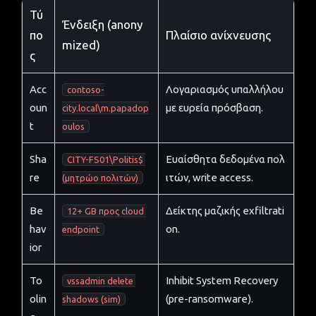
Τύ
Ένδειξη (anony
πο
Πλαίσιο ανίχνευσης
mized)
ς
Acc
Λογαριασμός υπαλλήλου
contoso-
oun
με ευρεία πρόσβαση.
city.local\m.papadop
t
oulos
Sha
Ευαίσθητα δεδομένα πολ
CITY-FS01\Politis$ 
re
ιτών, write access.
(μητρώο πολιτών)
Be
Δείκτης μαζικής exfiltrati
12+ GB προς cloud 
hav
on.
endpoint
ior
To
Inhibit System Recovery
vssadmin delete 
olin
(pre-ransomware).
shadows (sim)