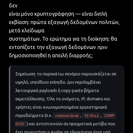
δεν
είναι μόνο κρυπτογράφηση — είναι διπλή
εκβίαση: πρώτα εξαγωγή δεδομένων πολιτών,
μετά κλείδωμα
συστημάτων. Το ερώτημα για τη διοίκηση: θα
εντοπίζατε την εξαγωγή δεδομένων
πριν
δημοσιοποιηθεί η απειλή διαρροής;
Σημείωση: το παρακάτω σενάριο παρουσιάζεται σε
υψηλό, υπεύθυνο επίπεδο. Δεν περιλαμβάνει
λειτουργικά payloads ή copy-paste βήματα
εκμετάλλευσης. Όλα τα ονόματα, IP, domains και
χρήστες είναι ανωνυμοποιημένα εργαστηριακά
παραδείγματα (π.χ.
,
,
contoso.local
10.10.x.x
CORP-
) και αντιστοιχούν σε πραγματικά μοτίβα που
DC01
έχει συναντήσει η Audax σε ελεγχόμενα έργα υπό