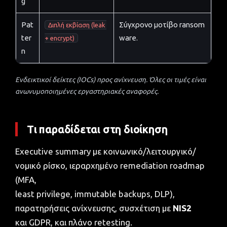
g
Pat
Σύγχρονο μοτίβο ransom
Διπλή εκβίαση (leak 
ter
ware.
+ encrypt)
n
Ενδεικτικοί δείκτες (IOCs) προς ανίχνευση. Όλες οι τιμές είναι
ανωνυμοποιημένες εργαστηριακές αναφορές.
Τι παραδίδεται στη διοίκηση
Executive summary με κοινωνικό/λειτουργικό/
νομικό ρίσκο, ιεραρχημένο remediation roadmap
(MFA,
least privilege, immutable backups, DLP),
παρατηρήσεις ανίχνευσης, συσχέτιση με
NIS2
και GDPR, και πλάνο retesting.