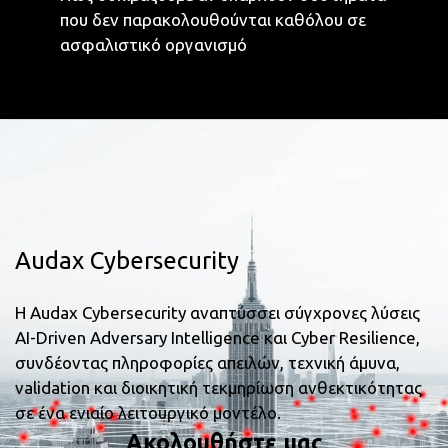
που δεν παρακολουθούνται καθόλου σε
ασφαλιστικό οργανισμό
Audax Cybersecurity
Η Audax Cybersecurity αναπτύσσει σύγχρονες λύσεις
AI-Driven Adversary Intelligence και Cyber Resilience,
συνδέοντας πληροφορίες απειλών, τεχνική άμυνα,
validation και διοικητική τεκμηρίωση ανθεκτικότητας
σε ένα ενιαίο λειτουργικό μοντέλο.
Ακολουθήστε μας