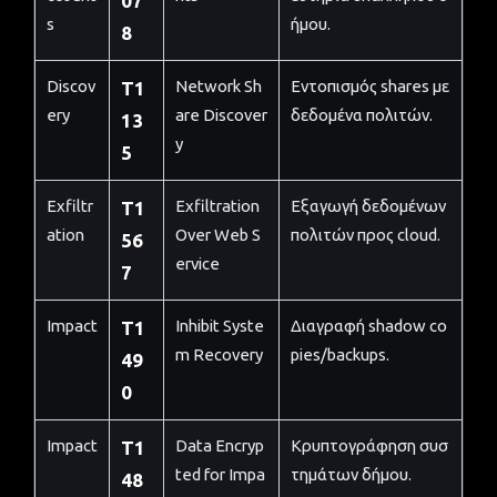
07
s
ήμου.
8
Discov
Network Sh
Εντοπισμός shares με
T1
ery
are Discover
δεδομένα πολιτών.
13
y
5
Exfiltr
Exfiltration
Εξαγωγή δεδομένων
T1
ation
Over Web S
πολιτών προς cloud.
56
ervice
7
Impact
Inhibit Syste
Διαγραφή shadow co
T1
m Recovery
pies/backups.
49
0
Impact
Data Encryp
Κρυπτογράφηση συσ
T1
ted for Impa
τημάτων δήμου.
48