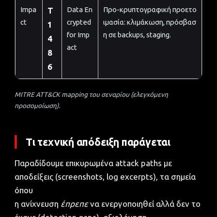
Impa
Data En
Προ-κρυπτογραφική προετο
T
ct
crypted
ιμασία: κλιμάκωση, πρόσβασ
1
for Imp
η σε backups, staging.
4
act
8
6
MITRE ATT&CK mapping του σεναρίου (ελεγχόμενη
προσομοίωση).
Τι τεχνική απόδειξη παράγεται
Παραδίδουμε επικυρωμένα attack paths με
αποδείξεις (screenshots, log excerpts), τα σημεία
όπου
η ανίχνευση
έπρεπε
να ενεργοποιηθεί αλλά δεν το