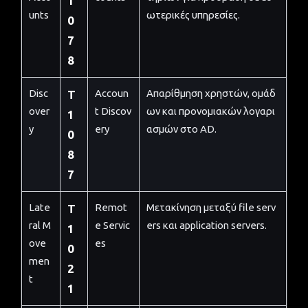
1
unts
ωτερικές υπηρεσίες.
0
7
8
Disc
Accoun
Απαρίθμηση χρηστών, ομάδ
T
over
t Discov
ων και προνομιακών λογαρι
1
y
ery
ασμών στο AD.
0
8
7
Late
Remot
Μετακίνηση μεταξύ file serv
T
ral M
e Servic
ers και application servers.
1
ove
es
0
men
2
t
1