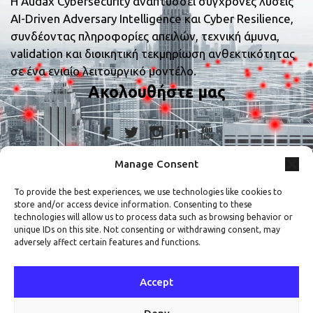
Η Audax Cybersecurity αναπτύσσει σύγχρονες λύσεις
AI-Driven Adversary Intelligence και Cyber Resilience,
συνδέοντας πληροφορίες απειλών, τεχνική άμυνα,
validation και διοικητική τεκμηρίωση ανθεκτικότητας
σε ένα ενιαίο λειτουργικό μοντέλο.
Ακολουθήστε μας
Manage Consent
Στοιχεία Επικοινωνίας
To provide the best experiences, we use technologies like cookies to
store and/or access device information. Consenting to these
+30 210 9839367
technologies will allow us to process data such as browsing behavior or
unique IDs on this site. Not consenting or withdrawing consent, may
adversely affect certain features and functions.
Μεταμορφώσεως 7, Άγιος Δημήτριος,
ΤΚ 17341
Accept
info@audax.gr