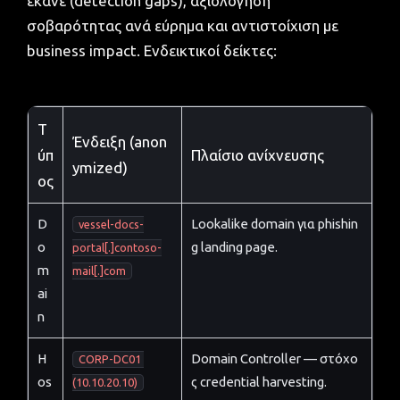
έκανε (detection gaps), αξιολόγηση
σοβαρότητας ανά εύρημα και αντιστοίχιση με
business impact. Ενδεικτικοί δείκτες:
Τ
Ένδειξη (anon
ύπ
Πλαίσιο ανίχνευσης
ymized)
ος
D
Lookalike domain για phishin
vessel-docs-
o
g landing page.
portal[.]contoso-
m
mail[.]com
ai
n
H
Domain Controller — στόχο
CORP-DC01 
os
ς credential harvesting.
(10.10.20.10)