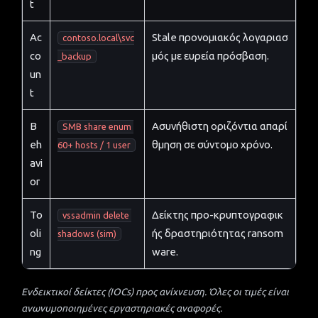
t
Ac
Stale προνομιακός λογαριασ
contoso.local\svc
co
μός με ευρεία πρόσβαση.
_backup
un
t
B
Ασυνήθιστη οριζόντια απαρί
SMB share enum 
eh
θμηση σε σύντομο χρόνο.
60+ hosts / 1 user
avi
or
To
Δείκτης προ-κρυπτογραφικ
vssadmin delete 
oli
ής δραστηριότητας ransom
shadows (sim)
ng
ware.
Ενδεικτικοί δείκτες (IOCs) προς ανίχνευση. Όλες οι τιμές είναι
ανωνυμοποιημένες εργαστηριακές αναφορές.