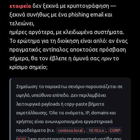
εταιρεία
δεν ξεκινά με κρυπτογράφηση —
ξεκινά συνήθως με ένα phishing email και
τελειώνει,
ημέρες αργότερα, με κλειδωμένα συστήματα.
Το ερώτημα για τη διοίκηση είναι απλό: αν ένας
πραγματικός αντίπαλος αποκτούσε πρόσβαση
σήμερα, θα τον έβλεπε η άμυνά σας
πριν
το
κρίσιμο σημείο;
Σημείωση: το παρακάτω σενάριο παρουσιάζεται σε
υψηλό, υπεύθυνο επίπεδο. Δεν περιλαμβάνει
λειτουργικά payloads ή copy-paste βήματα
εκμετάλλευσης. Όλα τα ονόματα, IP, domains και
χρήστες είναι ανωνυμοποιημένα εργαστηριακά
παραδείγματα (π.χ.
,
,
contoso.local
10.10.x.x
CORP-
) και αντιστοιχούν σε πραγματικά μοτίβα που
DC01