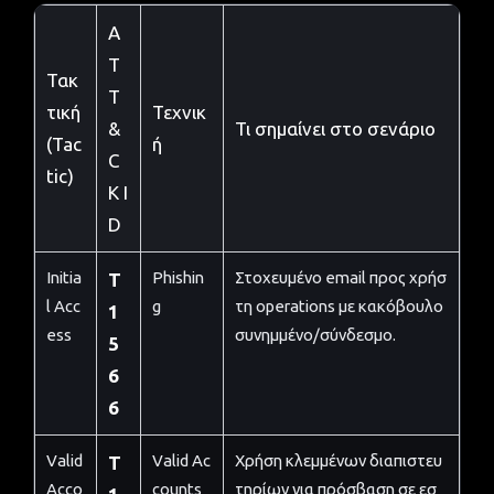
A
T
Τακ
T
τική
Τεχνικ
&
Τι σημαίνει στο σενάριο
(Tac
ή
C
tic)
K I
D
Initia
Phishin
Στοχευμένο email προς χρήσ
T
l Acc
g
τη operations με κακόβουλο
1
ess
συνημμένο/σύνδεσμο.
5
6
6
Valid
Valid Ac
Χρήση κλεμμένων διαπιστευ
T
Acco
counts
τηρίων για πρόσβαση σε εσ