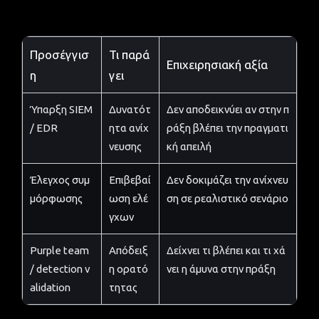
Προσέγγισ
Τι παρά
Επιχειρησιακή αξία
η
γει
Ύπαρξη SIEM
Δυνατότ
Δεν αποδεικνύει αν στην π
/ EDR
ητα ανίχ
ράξη βλέπει την πραγματι
νευσης
κή απειλή
Έλεγχος συμ
Επιβεβαί
Δεν δοκιμάζει την ανίχνευ
μόρφωσης
ωση ελέ
ση σε ρεαλιστικό σενάριο
γχων
Purple team
Απόδειξ
Δείχνει τι βλέπει και τι χά
/ detection v
η ορατό
νει η άμυνα στην πράξη
alidation
τητας