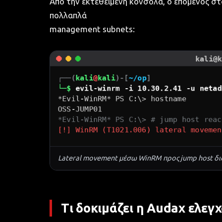
Από την εκτεθειμένη κονσόλα, ο επόμενος στ
πολλαπλά
management subnets:
Lateral movement μέσω WinRM προς jump host δι
Τι δοκιμάζει η Audax ελεγ