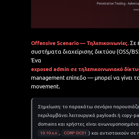
Σε 
Offensive Scenario — Τηλεπικοινωνίες.
συστήματα διαχείρισης δικτύου (OSS/BSS,
Ένα
exposed admin σε τηλεπικοινωνιακό δίκτυ
management επίπεδο — μπορεί να γίνει το
movement.
Σημείωση: το παρακάτω σενάριο παρουσιάζετ
περιλαμβάνει λειτουργικά payloads ή copy-p
domains και χρήστες είναι ανωνυμοποιημένα
,
) και αντιστοιχούν σε
10.10.x.x
CORP-DC01