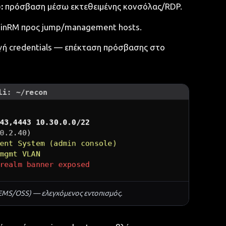
:
πρόσβαση μέσω εκτεθειμένης κονσόλας/RDP.
nRM προς jump/management hosts.
ή credentials — επέκταση πρόσβασης στο
(EMS/OSS) — ελεγχόμενος εντοπισμός.