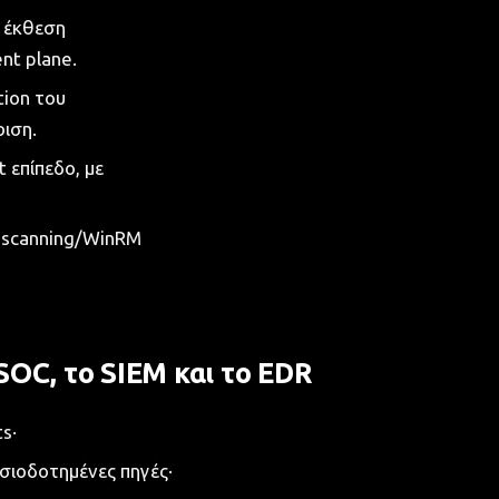
: έκθεση
nt plane.
tion του
ριση.
επίπεδο, με
 scanning/WinRM
 SOC, το SIEM και το EDR
s·
σιοδοτημένες πηγές·