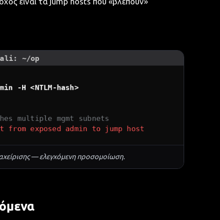
όχος είναι τα jump hosts που «βλέπουν»
αχείρισης — ελεγχόμενη προσομοίωση.
χόμενα