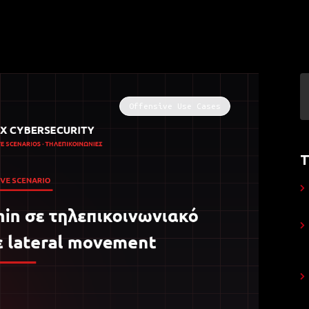
Offensive Use Cases
Τ