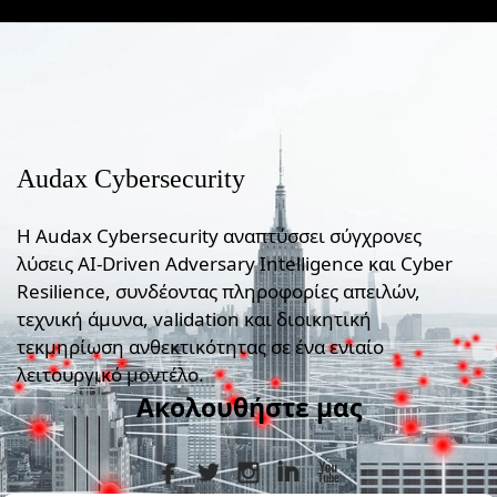
Audax Cybersecurity
Η Audax Cybersecurity αναπτύσσει σύγχρονες
λύσεις AI-Driven Adversary Intelligence και Cyber
Resilience, συνδέοντας πληροφορίες απειλών,
τεχνική άμυνα, validation και διοικητική
τεκμηρίωση ανθεκτικότητας σε ένα ενιαίο
λειτουργικό μοντέλο.
Ακολουθήστε μας