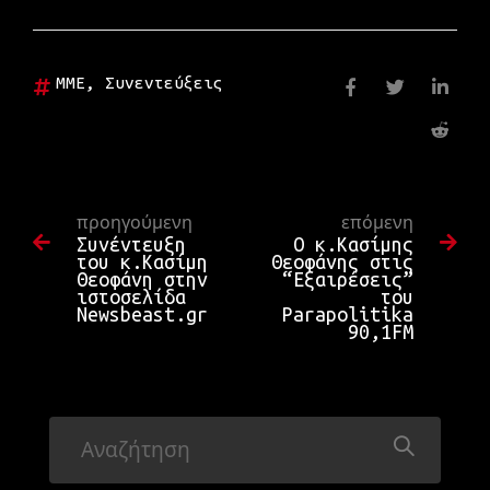
ΜΜΕ
,
Συνεντεύξεις
προηγούμενη
επόμενη
Συνέντευξη
Ο κ.Κασίμης
του κ.Κασίμη
Θεοφάνης στις
Θεοφάνη στην
“Εξαιρέσεις”
ιστοσελίδα
του
Newsbeast.gr
Parapolitika
90,1FM