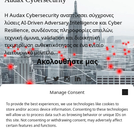
Η Audax Cybersecurity αναπτύσσει σύγχρονες
λύσεις AI-Driven Adversary Intelligence και Cyber
Resilience, συνδέοντας πληροφορίες απειλών,
τεχνική άμυνα, validation και διοικητική
τεκμηρίωση ανθεκτικότητας σε ένα ενιαίο
λειτουργικό μοντέλο.
Ακολουθήστε μας
Manage Consent
Στοιχεία Επικοινωνίας
To provide the best experiences, we use technologies like cookies to
store and/or access device information. Consenting to these technologies
+30 210 9839367
will allow us to process data such as browsing behavior or unique IDs on
this site. Not consenting or withdrawing consent, may adversely affect
certain features and functions.
Μεταμορφώσεως 7, Άγιος Δημήτριος,