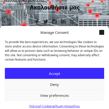
λειτουργικό μοντέλο.
Ακολουθήστε μας
Manage Consent
Στοιχεία Επικοινωνίας
To provide the best experiences, we use technologies like cookies to
store and/or access device information. Consenting to these technologies
+30 210 9839367
will allow us to process data such as browsing behavior or unique IDs on
this site. Not consenting or withdrawing consent, may adversely affect
certain features and functions.
Μεταμορφώσεως 7, Άγιος Δημήτριος,
ΤΚ 17341
Accept
info@audax.gr
Deny
2026 © Audax Cybersecurity
·
Media & Press
·
Email Security
View preferences
Ζητήστε δωρεάν αξιολόγηση
→
Πολιτική Cookies
Δήλωση Απορρήτου