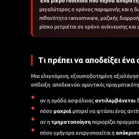
Ένα μικρό foothold που περνά απαρατή
μεγαλύτερος ο χρόνος παραμονής και η δ
πιθανότητα ransomware, μαζικής διαρροή
ρίσκο μετριέται σε χρόνο ανίχνευσης και
Τι πρέπει να αποδείξει ένα
Μια ελεγχόμενη, εξουσιοδοτημένη αξιολόγηση
επίδειξη· αποδεικνύει αμυντικές πραγματικότη
αν η ομάδα ασφάλειας
αντιλαμβάνεται
δ
πόσο
μακριά
μπορεί να φτάσει ένας αντίπα
αν η
τμηματοποίηση
περιορίζει πραγματι
πόσο γρήγορα ενεργοποιείται η
απόκρισ