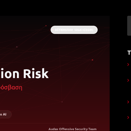
Offensive Use Cases
Τ