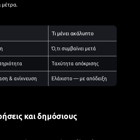
 μέτρα.
Τι μένει ακάλυπτο
ση
Ό,τι συμβαίνει μετά
τηριότητα
Ταχύτητα απόκρισης
αση & ανίχνευση
Ελάχιστο — με απόδειξη
ιρήσεις και δημόσιους